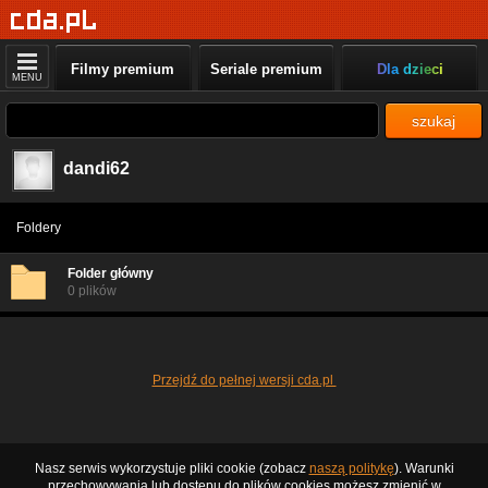
Filmy premium
Seriale premium
Dla dzieci
MENU
szukaj
dandi62
Foldery
Folder główny
0 plików
Przejdź do pełnej wersji cda.pl
Nasz serwis wykorzystuje pliki cookie (zobacz
naszą politykę
). Warunki
przechowywania lub dostępu do plików cookies możesz zmienić w