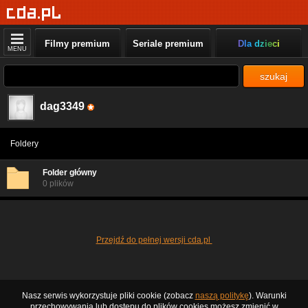
Filmy premium
Seriale premium
Dla dzieci
MENU
szukaj
dag3349
Foldery
Folder główny
0 plików
Przejdź do pełnej wersji cda.pl
Nasz serwis wykorzystuje pliki cookie (zobacz
naszą politykę
). Warunki
przechowywania lub dostępu do plików cookies możesz zmienić w