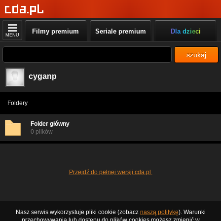
Filmy premium
Seriale premium
Dla dzieci
MENU
szukaj
cyganp
Foldery
Folder główny
0 plików
Przejdź do pełnej wersji cda.pl
Nasz serwis wykorzystuje pliki cookie (zobacz
naszą politykę
). Warunki
przechowywania lub dostępu do plików cookies możesz zmienić w