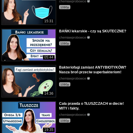
chemiawprobowce
1080p
15:31
BAŃKI lekarskie - czy są SKUTECZNE?
chemiawprobowce
1080p
05:44
Bakteriofagi zamiast ANTYBIOTYKÓW?
Nasza broń przeciw superbakteriom!
chemiawprobowce
1080p
14:36
Cała prawda o TŁUSZCZACH w diecie!
MITY i fakty.
chemiawprobowce
1080p
19:35