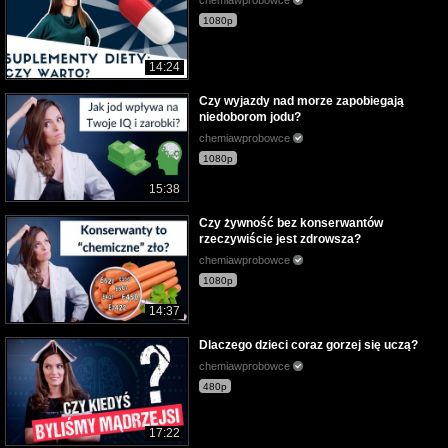
chemiawprobowce
1080p
14:24
Czy wyjazdy nad morze zapobiegają
niedoborom jodu?
chemiawprobowce
1080p
15:38
Czy żywność bez konserwantów
rzeczywiście jest zdrowsza?
chemiawprobowce
1080p
14:37
Dlaczego dzieci coraz gorzej się uczą?
chemiawprobowce
480p
17:22