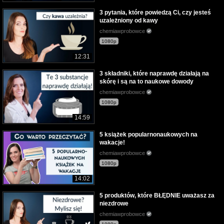
3 pytania, które powiedzą Ci, czy jesteś
uzależniony od kawy
chemiawprobowce
1080p
12:31
3 składniki, które naprawdę działają na
skórę i są na to naukowe dowody
chemiawprobowce
1080p
14:59
5 książek popularnonaukowych na
wakacje!
chemiawprobowce
1080p
14:02
5 produktów, które BŁĘDNIE uważasz za
niezdrowe
chemiawprobowce