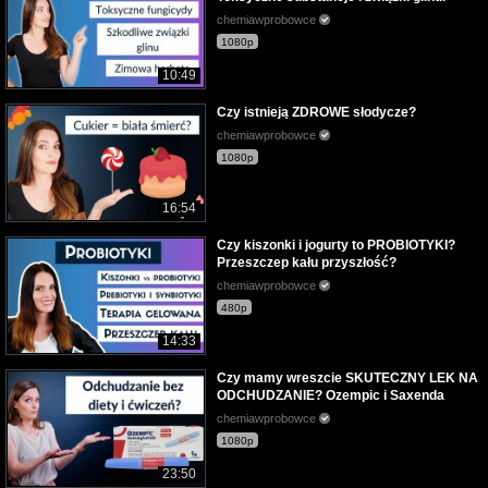
chemiawprobowce
1080p
10:49
Czy istnieją ZDROWE słodycze?
chemiawprobowce
1080p
16:54
Czy kiszonki i jogurty to PROBIOTYKI?
Przeszczep kału przyszłość?
chemiawprobowce
480p
14:33
Czy mamy wreszcie SKUTECZNY LEK NA
ODCHUDZANIE? Ozempic i Saxenda
chemiawprobowce
1080p
23:50