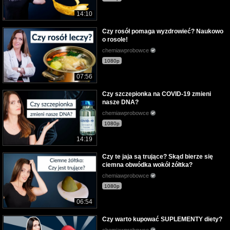
14:10
Czy rosół pomaga wyzdrowieć? Naukowo
o rosole!
chemiawprobowce
1080p
07:56
Czy szczepionka na COVID-19 zmieni
nasze DNA?
chemiawprobowce
1080p
14:19
Czy te jaja są trujące? Skąd bierze się
ciemna obwódka wokół żółtka?
chemiawprobowce
1080p
06:54
Czy warto kupować SUPLEMENTY diety?