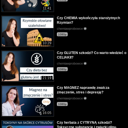
11:41
Czy CHEMIA wykończyła starożytnych
Rzymian?
chemiawprobowce
1080p
10:29
Czy GLUTEN szkodzi? Co warto wiedzieć o
CELIAKII?
chemiawprobowce
1080p
21:19
Czy MAGNEZ naprawdę zwalcza
zmęczenie, stres i depresję?
chemiawprobowce
1080p
16:05
Czy herbata z CYTRYNĄ szkodzi?
Toksyczne substancje i związki glinu.