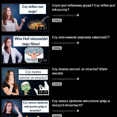
Czym jest teflonowa grypa? Czy teflon jest
toksyczny?
chemiawprobowce
1080p
11:57
Czy morsowanie poprawia odporność?
chemiawprobowce
1080p
11:12
Czy można umrzeć ze strachu? Efekt
nocebo
chemiawprobowce
1080p
16:16
Czy owoce zjedzone wieczorem gniją w
naszych brzuchach?
chemiawprobowce
1080p