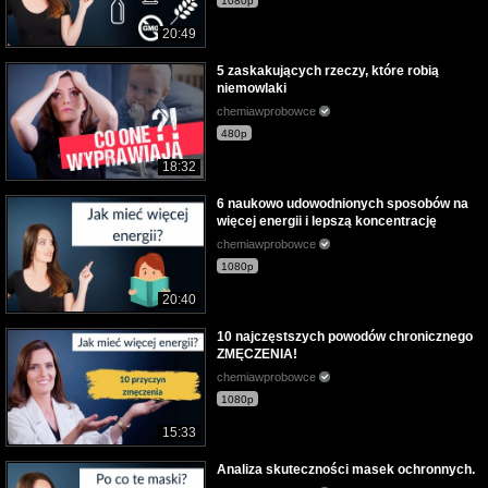
1080p
20:49
5 zaskakujących rzeczy, które robią
niemowlaki
chemiawprobowce
480p
18:32
6 naukowo udowodnionych sposobów na
więcej energii i lepszą koncentrację
chemiawprobowce
1080p
20:40
10 najczęstszych powodów chronicznego
ZMĘCZENIA!
chemiawprobowce
1080p
15:33
Analiza skuteczności masek ochronnych.