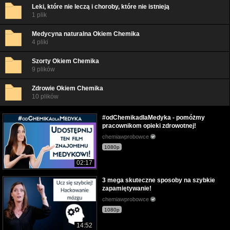
Leki, które nie leczą i choroby, które nie istnieją
1 plik
Medycyna naturalna Okiem Chemika
4 pliki
Szorty Okiem Chemika
9 plików
Zdrowie Okiem Chemika
10 plików
#odChemikadlaMedyka - pomóżmy
pracownikom opieki zdrowotnej!
chemiawprobowce
1080p
02:17
3 mega skuteczne sposoby na szybkie
zapamiętywanie!
chemiawprobowce
1080p
14:52