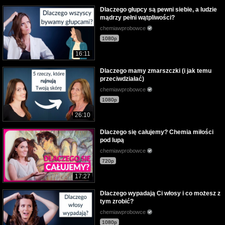
Dlaczego głupcy są pewni siebie, a ludzie
mądrzy pełni wątpliwości?
chemiawprobowce
1080p
16:11
Dlaczego mamy zmarszczki (i jak temu
przeciwdziałać)
chemiawprobowce
1080p
26:10
Dlaczego się całujemy? Chemia miłości
pod lupą
chemiawprobowce
720p
17:27
Dlaczego wypadają Ci włosy i co możesz z
tym zrobić?
chemiawprobowce
1080p