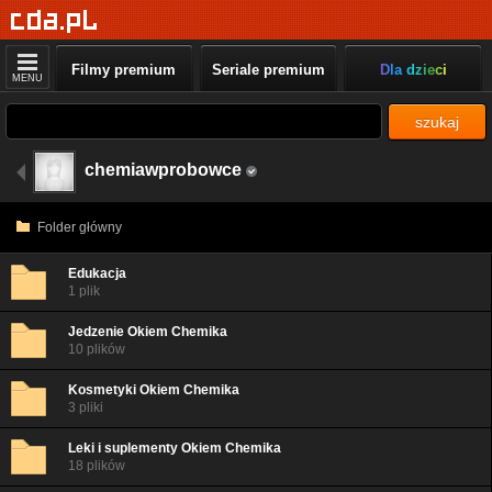
Filmy premium
Seriale premium
Dla dzieci
MENU
szukaj
chemiawprobowce
Folder główny
Edukacja
1 plik
Jedzenie Okiem Chemika
10 plików
Kosmetyki Okiem Chemika
3 pliki
Leki i suplementy Okiem Chemika
18 plików