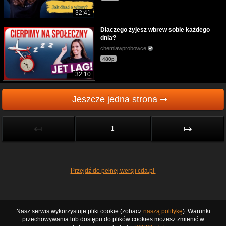
32:41
Dlaczego żyjesz wbrew sobie każdego
dnia?
chemiawprobowce
480p
32:10
Jeszcze jedna strona ➞
↤
↦
1
Przejdź do pełnej wersji cda.pl
Nasz serwis wykorzystuje pliki cookie (zobacz
naszą politykę
). Warunki
przechowywania lub dostępu do plików cookies możesz zmienić w