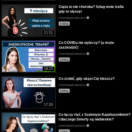
Ciąża to nie choroba? Szlag mnie trafia
gdy to słyszę!
chemiawprobowce
1080p
21:51
Co COVIDu nie wyleczy? (a może
zaszkodzić)
chemiawprobowce
1080p
18:15
Co zrobić, gdy ukąsi Cię kleszcz?
chemiawprobowce
1080p
17:20
Co łączy rtęć z Szalonym Kapelusznikiem?
I dlaczego Smerfy są niebieskie?
chemiawprobowce
1080p