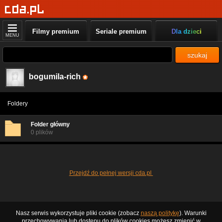
Filmy premium
Seriale premium
Dla dzieci
MENU
szukaj
bogumila-rich
Foldery
Folder główny
0 plików
Przejdź do pełnej wersji cda.pl
Nasz serwis wykorzystuje pliki cookie (zobacz
naszą politykę
). Warunki
przechowywania lub dostępu do plików cookies możesz zmienić w