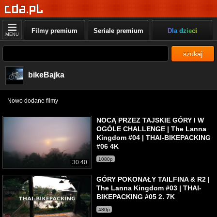
Filmy premium
Seriale premium
Dla dzieci
MENU
szukaj
bikeBajka
Nowo dodane filmy
NOCĄ PRZEZ TAJSKIE GÓRY I W
OGÓLE CHALLENGE | The Lanna
Kingdom #04 | THAI-BIKEPACKING
#06 4K
1080p
30:40
GÓRY POKONAŁY TAILFINA & R2 |
The Lanna Kingdom #03 | THAI-
BIKEPACKING #05 2. 7K
480p