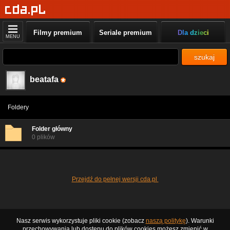
Filmy premium
Seriale premium
Dla dzieci
MENU
szukaj
beatafa
Foldery
Folder główny
0 plików
Przejdź do pełnej wersji cda.pl
Nasz serwis wykorzystuje pliki cookie (zobacz
naszą politykę
). Warunki
przechowywania lub dostępu do plików cookies możesz zmienić w