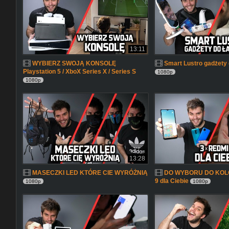
13:11
WYBIERZ SWOJĄ KONSOLĘ
Smart Lustro gadżety 
Playstation 5 / XboX Series X / Series S
1080p
1080p
13:28
MASECZKI LED KTÓRE CIE WYRÓŻNIĄ
DO WYBORU DO KOLO
9 dla Ciebie
1080p
1080p