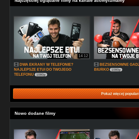
Najczęściej oglądane filmy na kanale acomytumamy
14:12
DWA EKRANY W TELEFONIE?
BEZSENSOWNE GADŻ
NAJLEPSZE ETUI DO TWOJEGO
BIURKO
1080p
TELEFONU
1080p
Pokaż więcej popular
Nowo dodane filmy