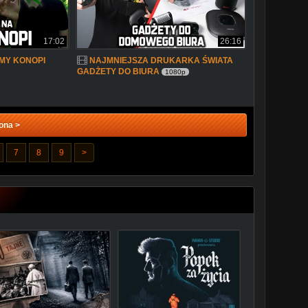
17:02
26:16
MY KONOPI
NAJMNIEJSZA DRUKARKA ŚWIATA
GADŻETY DO BIURA
1080p
ona >
7
8
9
>