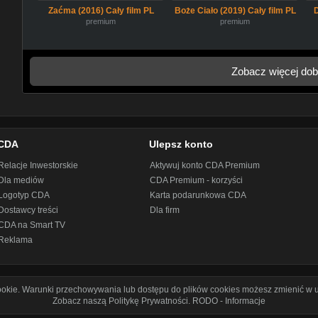
Zaćma (2016) Cały film PL
Boże Ciało (2019) Cały film PL
premium
premium
Zobacz więcej dob
CDA
Ulepsz konto
Relacje Inwestorskie
Aktywuj konto CDA Premium
Dla mediów
CDA Premium - korzyści
Logotyp CDA
Karta podarunkowa CDA
Dostawcy treści
Dla firm
CDA na Smart TV
Reklama
cookie. Warunki przechowywania lub dostępu do plików cookies możesz zmienić w u
Zobacz naszą Politykę Prywatności
.
RODO - Informacje