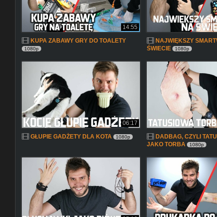
14:55
KUPA ZABAWY GRY DO TOALETY
NAJWIĘKSZY SMART
ŚWIECIE
1080p
1080p
06:17
GŁUPIE GADŻETY DLA KOTA
DADBAG, CZYLI TAT
1080p
JAKO TORBA
1080p