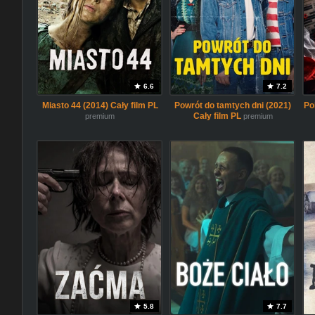
6.6
7.2
Miasto 44 (2014) Cały film PL
Powrót do tamtych dni (2021)
Po
Cały film PL
premium
premium
5.8
7.7