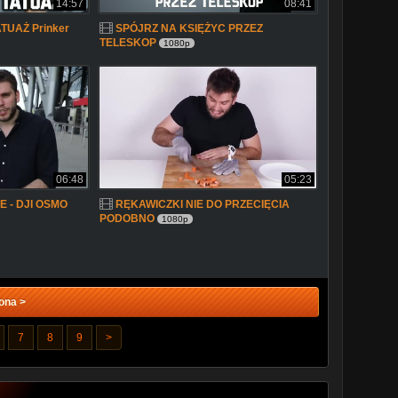
14:57
08:41
UAŻ Prinker
SPÓJRZ NA KSIĘŻYC PRZEZ
TELESKOP
1080p
06:48
05:23
 - DJI OSMO
RĘKAWICZKI NIE DO PRZECIĘCIA
PODOBNO
1080p
ona >
7
8
9
>