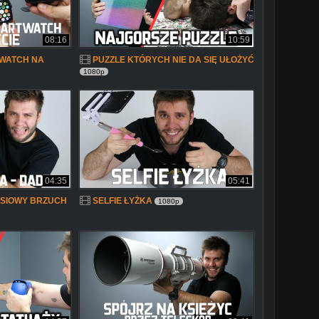
08:16
10:59
WATCH NA
PUZZLE KTÓRYCH NIE DA SIĘ UŁOŻYĆ
1080p
04:35
05:41
USIOWY BRZUCH
SELFIE ŁYŻKA
1080p