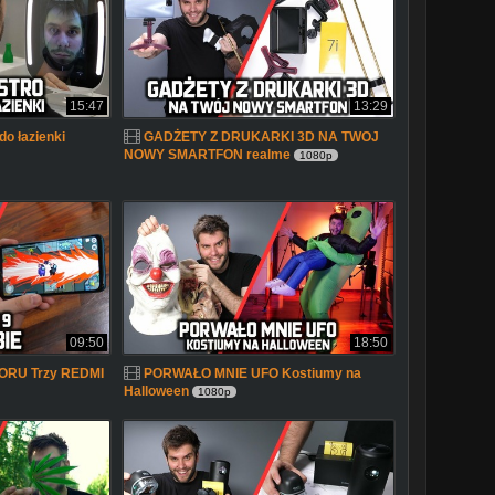
15:47
13:29
do łazienki
GADŻETY Z DRUKARKI 3D NA TWOJ
NOWY SMARTFON realme
1080p
09:50
18:50
RU Trzy REDMI
PORWAŁO MNIE UFO Kostiumy na
Halloween
1080p