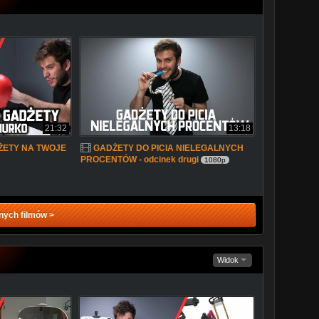
21:32
13:18
ETY NA TWOJE
GADŻETY DO PICIA NIELEGALNYCH
PROCENTÓW - odcinek drugi
1080p
nych filmów >
Widok