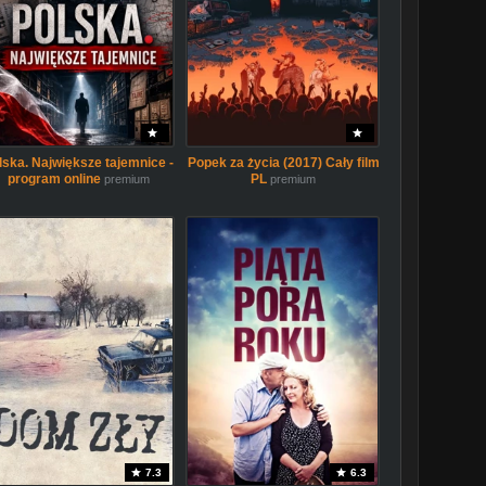
lska. Największe tajemnice -
Popek za życia (2017) Cały film
program online
PL
premium
premium
7.3
6.3