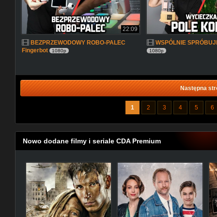
22:09
BEZPRZEWODOWY ROBO-PALEC
WSPÓLNIE SPRÓBUJ
Fingerbot
1080p
1080p
Następna str
1
2
3
4
5
6
Nowo dodane filmy i seriale CDA Premium