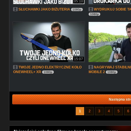
05:10
SŁUCHAWKI JAKO BIŻUTERIA
WYDRUKUJ SOBIE TAT
1080p
1080p
15:07
TWOJE JEDNO ELEKTRYCZNE KOŁO
NAGRYWAJ STABILNIE
ONEWHEEL+ XR
MOBILE 2
1080p
1080p
Następna str
1
2
3
4
5
6