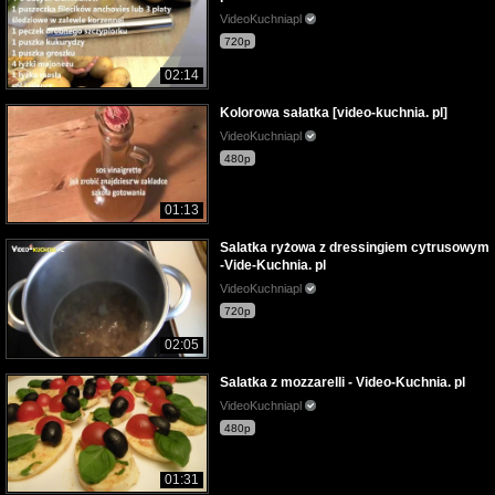
VideoKuchniapl
720p
02:14
Kolorowa sałatka [video-kuchnia. pl]
VideoKuchniapl
480p
01:13
Salatka ryżowa z dressingiem cytrusowym
-Vide-Kuchnia. pl
VideoKuchniapl
720p
02:05
Salatka z mozzarelli - Video-Kuchnia. pl
VideoKuchniapl
480p
01:31