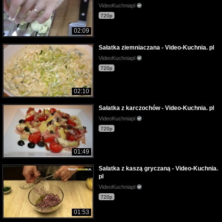
VideoKuchniapl
720p
02:09
Sałatka ziemniaczana - Video-Kuchnia. pl
VideoKuchniapl
720p
02:10
Sałatka z karczochów - Video-Kuchnia. pl
VideoKuchniapl
720p
01:49
Sałatka z kaszą gryczaną - Video-Kuchnia.
pl
VideoKuchniapl
720p
01:53