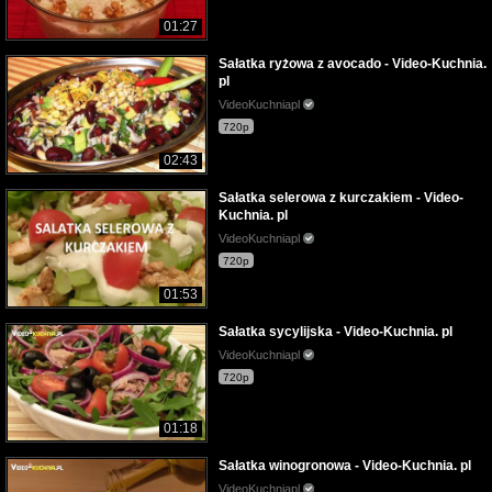
01:27
Sałatka ryżowa z avocado - Video-Kuchnia.
pl
VideoKuchniapl
720p
02:43
Sałatka selerowa z kurczakiem - Video-
Kuchnia. pl
VideoKuchniapl
720p
01:53
Sałatka sycylijska - Video-Kuchnia. pl
VideoKuchniapl
720p
01:18
Sałatka winogronowa - Video-Kuchnia. pl
VideoKuchniapl