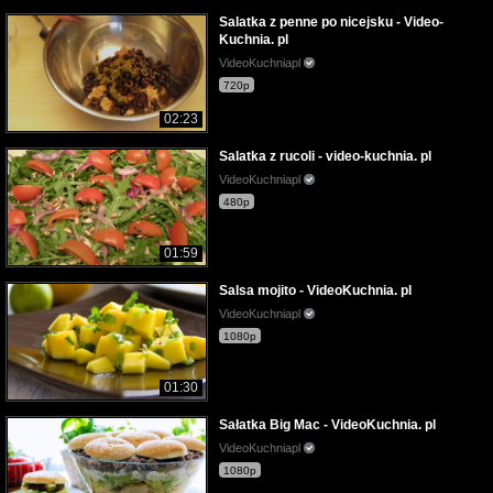
Salatka z penne po nicejsku - Video-
Kuchnia. pl
VideoKuchniapl
720p
02:23
Salatka z rucoli - video-kuchnia. pl
VideoKuchniapl
480p
01:59
Salsa mojito - VideoKuchnia. pl
VideoKuchniapl
1080p
01:30
Sałatka Big Mac - VideoKuchnia. pl
VideoKuchniapl
1080p