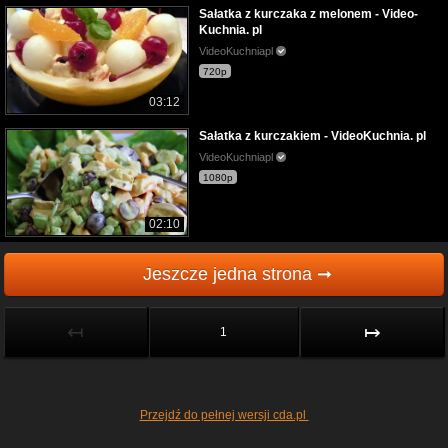
Sałatka z kurczaka z melonem - Video-
Kuchnia. pl
VideoKuchniapl
720p
03:12
Sałatka z kurczakiem - VideoKuchnia. pl
VideoKuchniapl
1080p
02:10
Jeszcze jedna strona ➞
↤
↦
1
Przejdź do pełnej wersji cda.pl