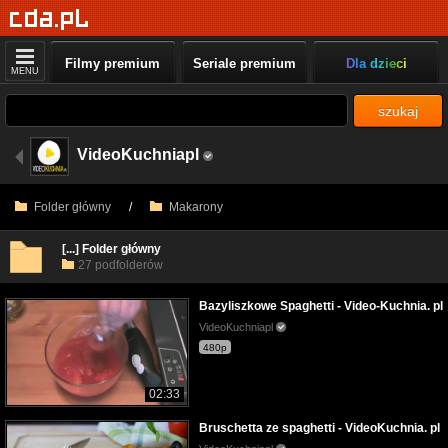
Filmy premium
Seriale premium
Dla dzieci
MENU
szukaj
VideoKuchniapl
Folder główny
/
Makarony
[...] Folder główny
27 podfolderów
Bazyliszkowe Spaghetti - Video-Kuchnia. pl
VideoKuchniapl
480p
02:33
Bruschetta ze spaghetti - VideoKuchnia. pl