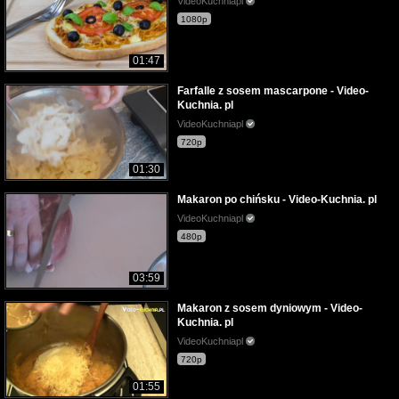
VideoKuchniapl
1080p
01:47
Farfalle z sosem mascarpone - Video-
Kuchnia. pl
VideoKuchniapl
720p
01:30
Makaron po chińsku - Video-Kuchnia. pl
VideoKuchniapl
480p
03:59
Makaron z sosem dyniowym - Video-
Kuchnia. pl
VideoKuchniapl
720p
01:55