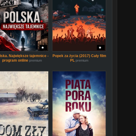
lska. Największe tajemnice -
Popek za życia (2017) Cały film
program online
PL
premium
premium