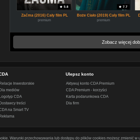
5.8
7.7
Zaćma (2016) Cały film PL
Boże Ciało (2019) Cały film PL
premium
premium
Zobacz więcej dob
CDA
Ulepsz konto
Relacje Inwestorskie
Aktywuj konto CDA Premium
Dla mediów
CDA Premium - korzyści
Logotyp CDA
Karta podarunkowa CDA
Dostawcy treści
Dla firm
CDA na Smart TV
Reklama
cookie. Warunki przechowywania lub dostępu do plików cookies możesz zmienić w u