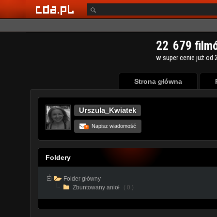
Strona główna
Urszula_Kwiatek
Napisz wiadomość
+
Foldery
Folder główny
Zbuntowany anioł
( 0 )