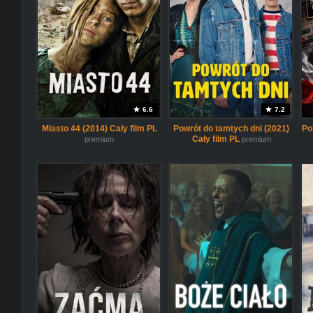
6.6
7.2
Miasto 44 (2014) Cały film PL
Powrót do tamtych dni (2021)
Po
Cały film PL
premium
premium