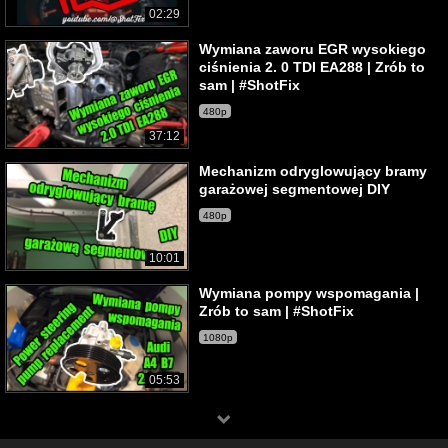
02:29
Wymiana zaworu EGR wysokiego
ciśnienia 2. 0 TDI EA288 | Zrób to
sam | #ShotFix
480p
37:12
Mechanizm odryglowujący bramy
garażowej segmentowej DIY
480p
10:01
Wymiana pompy wspomagania |
Zrób to sam | #ShotFix
1080p
05:53