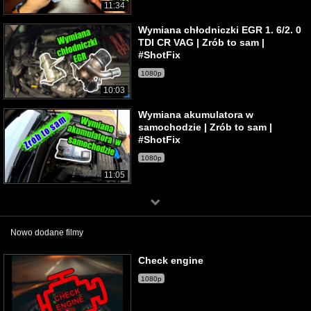
11:34
Wymiana chłodniczki EGR 1. 6/2. 0
TDI CR VAG | Zrób to sam |
#ShotFix
1080p
10:03
Wymiana akumulatora w
samochodzie | Zrób to sam |
#ShotFix
1080p
11:05
Nowo dodane filmy
Check engine
1080p