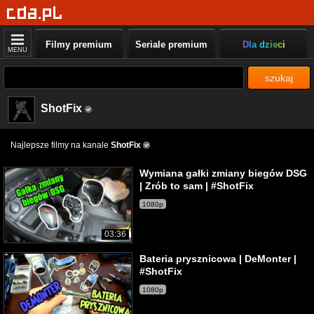
Filmy premium
Seriale premium
Dla dzieci
MENU
szukaj
ShotFix
Najlepsze filmy na kanale
ShotFix
Wymiana gałki zmiany biegów DSG
| Zrób to sam | #ShotFix
1080p
03:36
Bateria prysznicowa | DeMonter |
#ShotFix
1080p