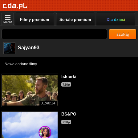
Filmy premium
Seriale premium
Dla dzieci
MENU
szukaj
Sajyan93
Nowo dodane filmy
Iskierki
720p
01:40:14
BS&PO
720p