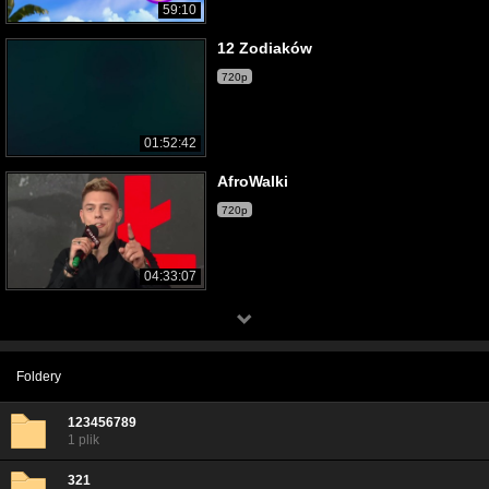
59:10
12 Zodiaków
720p
01:52:42
AfroWalki
720p
04:33:07
Foldery
123456789
1 plik
321