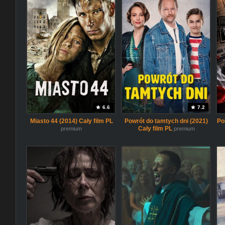
6.6
7.2
Miasto 44 (2014) Cały film PL
Powrót do tamtych dni (2021)
Po
Cały film PL
premium
premium