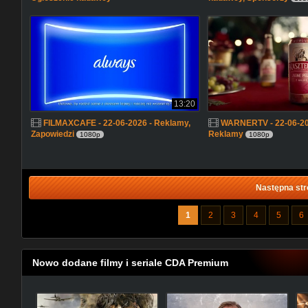
13:20
FILMAXCAFE - 22-06-2026 - Reklamy,
WARNERTV - 22-06-202
Zapowiedzi
Reklamy
1080p
1080p
Następna str
1
2
3
4
5
6
Nowo dodane filmy i seriale CDA Premium