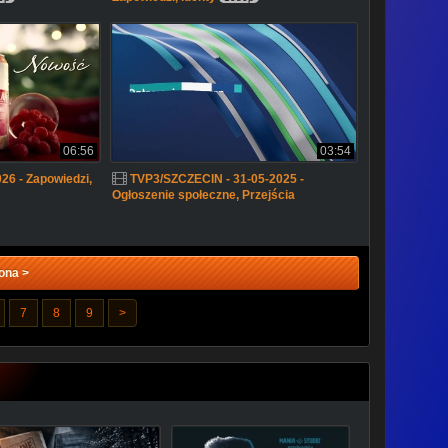
06:56
03:54
6 - Zapowiedzi,
TVP3/SZCZECIN - 31-05-2025 -
Ogłoszenie społeczne, Przejścia
ona >
7
8
9
>