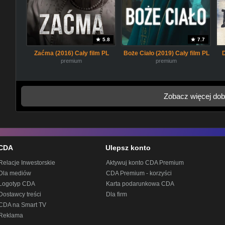
5.8
7.7
Zaćma (2016) Cały film PL
Boże Ciało (2019) Cały film PL
premium
premium
Zobacz więcej dob
CDA
Ulepsz konto
Relacje Inwestorskie
Aktywuj konto CDA Premium
Dla mediów
CDA Premium - korzyści
Logotyp CDA
Karta podarunkowa CDA
Dostawcy treści
Dla firm
CDA na Smart TV
Reklama