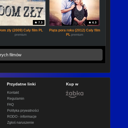
7.3
6.3
Dom zły (2009) Cały film PL
Piąta pora roku (2012) Cały film
PL
premium
premium
rych filmów
Przydatne linki
Kup w
Kontakt
Regulamin
FAQ
Polityka prywatności
RODO - informacje
Zgłoś naruszenie