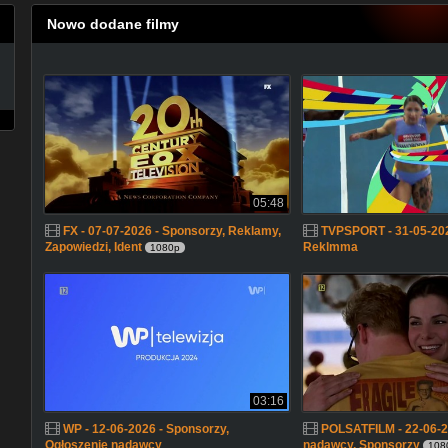
Nowo dodane filmy
05:48
FX - 07-07-2026 - Sponsorzy, Reklamy,
TVPSPORT - 31-05-202
Zapowiedzi, Ident
Reklmma
1080p
03:16
WP - 12-06-2026 - Sponsorzy,
POLSATFILM - 22-06-2
Ogłoszenie nadawcy
nadawcy, Sponsorzy
108