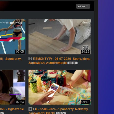
Widok
07:05
24:12
6 - Sponsorzy,
REMONTYTV - 06-07-2026- Spoty, Ident,
Zapowiedzi, Autopromocje
1080p
02:54
09:18
026 - Ogłoszenie
FX - 22-06-2026 - Sponsorzy, Reklamy
Zapowiedzi, Identy
0p
1080p