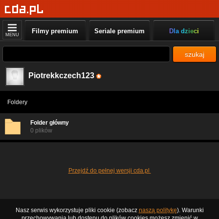
Filmy premium
Seriale premium
Dla dzieci
MENU
szukaj
Piotrekkczech123
Foldery
Folder główny
0 plików
Przejdź do pełnej wersji cda.pl
Nasz serwis wykorzystuje pliki cookie (zobacz
naszą politykę
). Warunki
przechowywania lub dostępu do plików cookies możesz zmienić w