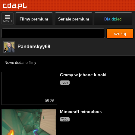
Filmy premium
Seriale premium
Dla dzieci
MENU
szukaj
Panderskyy69
Nowo dodane filmy
Gramy w jebane klocki
720p
05:28
Minecraft mineblock
720p