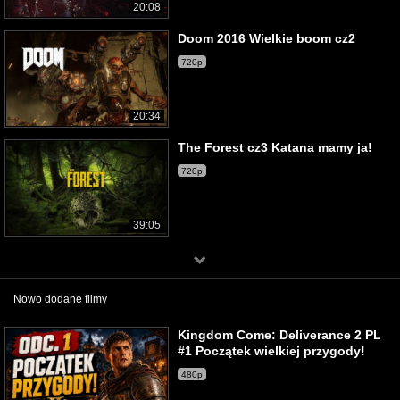
20:08
Doom 2016 Wielkie boom cz2
720p
20:34
The Forest cz3 Katana mamy ja!
720p
39:05
Nowo dodane filmy
Kingdom Come: Deliverance 2 PL
#1 Początek wielkiej przygody!
480p