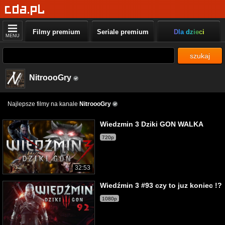
Filmy premium
Seriale premium
Dla dzieci
MENU
szukaj
NitroooGry
Najlepsze filmy na kanale
NitroooGry
Wiedzmin 3 Dziki GON WALKA
720p
32:53
Wiedźmin 3 #93 czy to juz koniec !?
1080p