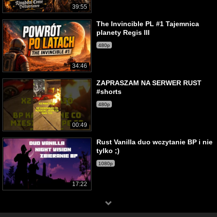
39:55
The Invincible PL #1 Tajemnica
planety Regis III
480p
34:46
ZAPRASZAM NA SERWER RUST
#shorts
480p
00:49
Rust Vanilla duo wczytanie BP i nie
tylko ;)
1080p
17:22