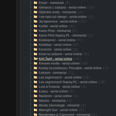
Fiszer - miniserial
( 8 )
Gliniarze z zadupia - serial online
( 10 )
Głębokie wody - miniserial
( 4 )
I nie było już nikogo - serial online
( 3 )
Jej tajemnice - serial online
( 12 )
Kalifat - serial online
( 8 )
Karen Pirie - miniserial
( 3 )
Karen Pirie Napisy PL - miniserial
( 3 )
Kolekcjoner - serial online
( 3 )
Kolektyw - serial online
( 6 )
Korzenie - serial online
( 8 )
Krew na asfalcie - serial online
( 8 )
Król Świń - serial online
( 12 )
Krwawe modły - serial online
( 10 )
Kwiaty na poddaszu: Początek - serial online
( 4 )
Labirynt - miniserial
( 2 )
Las zaginionych - serial online
( 10 )
Las zaginionych Napisy PL - serial online
( 10 )
Lost w Fusecie - serial online
( 8 )
Łowcy - serial online
( 6 )
Malstrom - serial online
( 8 )
Maxine - miniserial
( 3 )
Miasto równoległe - minierial
( 4 )
Midnight Sun - serial online
( 8 )
Morderstwa w Claremont - miniserial
( 2 )