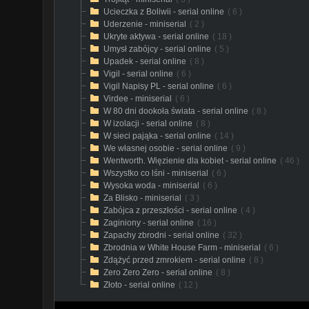
Ucieczka z Boliwii - serial online
( 6 )
Uderzenie - miniserial
( 2 )
Ukryte aktywa - serial online
( 18 )
Umysł zabójcy - serial online
( 5 )
Upadek - serial online
( 8 )
Vigil - serial online
( 6 )
Vigil Napisy PL - serial online
( 6 )
Virdee - miniserial
( 6 )
W 80 dni dookoła świata - serial online
( 8 )
W izolacji - serial online
( 8 )
W sieci pająka - serial online
( 14 )
We własnej osobie - serial online
( 9 )
Wentworth. Więzienie dla kobiet - serial online
( 46 )
Wszystko co lśni - miniserial
( 6 )
Wysoka woda - miniserial
( 6 )
Za Blisko - miniserial
( 3 )
Zabójca z przeszłości - serial online
( 4 )
Zaginiony - serial online
( 16 )
Zapachy zbrodni - serial online
( 32 )
Zbrodnia w White House Farm - miniserial
( 6 )
Zdążyć przed zmrokiem - serial online
( 8 )
Zero Zero Zero - serial online
( 8 )
Złoto - serial online
( 12 )