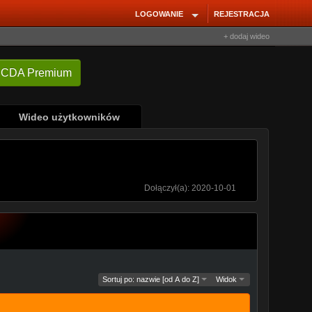
LOGOWANIE
REJESTRACJA
+ dodaj wideo
Wideo użytkowników
Dołączył(a): 2020-10-01
Sortuj po: nazwie [od A do Z]
Widok