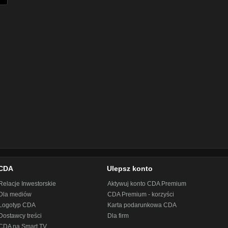
CDA
Ulepsz konto
Relacje Inwestorskie
Aktywuj konto CDA Premium
Dla mediów
CDA Premium - korzyści
Logotyp CDA
Karta podarunkowa CDA
Dostawcy treści
Dla firm
CDA na Smart TV