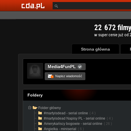
Strona główna
Media4FunPL
Napisz wiadomość
+
Foldery
Folder główny
#martyisdead - serial online
( 4 )
#martyisdead Napisy PL - serial online
( 4 )
Amerykańscy bogowie - serial online
( 26 )
Angielka - miniserial
( 6 )