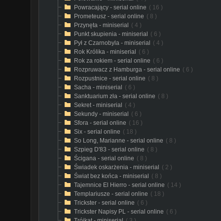
Powracający - serial online
( 16 )
Prometeusz - serial online
( 8 )
Przynęta - miniserial
( 4 )
Punkt skupienia - miniserial
( 6 )
Pył z Czarnobyla - miniserial
( 4 )
Rok Królika - miniserial
( 6 )
Rok za rokiem - serial online
( 6 )
Rozpruwacz z Hamburga - serial online
( 6 )
Rozpustnice - serial online
( 8 )
Sacha - miniserial
( 6 )
Sanktuarium zła - serial online
( 8 )
Sekret - miniserial
( 4 )
Sekundy - miniserial
( 6 )
Sfora - serial online
( 16 )
Six - serial online
( 18 )
So Long, Marianne - serial online
( 8 )
Szpieg D'83 - serial online
( 8 )
Ścigana - serial online
( 8 )
Świadek oskarżenia - miniserial
( 2 )
Świat bez końca - miniserial
( 8 )
Tajemnice El Hierro - serial online
( 14 )
Templariusze - serial online
( 18 )
Trickster - serial online
( 6 )
Trickster Napisy PL - serial online
( 6 )
Trójkąt - miniserial
( 3 )