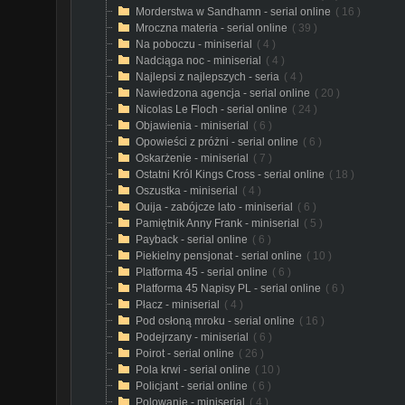
Morderstwa w Sandhamn - serial online
( 16 )
Mroczna materia - serial online
( 39 )
Na poboczu - miniserial
( 4 )
Nadciąga noc - miniserial
( 4 )
Najlepsi z najlepszych - seria
( 4 )
Nawiedzona agencja - serial online
( 20 )
Nicolas Le Floch - serial online
( 24 )
Objawienia - miniserial
( 6 )
Opowieści z próżni - serial online
( 6 )
Oskarżenie - miniserial
( 7 )
Ostatni Król Kings Cross - serial online
( 18 )
Oszustka - miniserial
( 4 )
Ouija - zabójcze lato - miniserial
( 6 )
Pamiętnik Anny Frank - miniserial
( 5 )
Payback - serial online
( 6 )
Piekielny pensjonat - serial online
( 10 )
Platforma 45 - serial online
( 6 )
Platforma 45 Napisy PL - serial online
( 6 )
Płacz - miniserial
( 4 )
Pod osłoną mroku - serial online
( 16 )
Podejrzany - miniserial
( 6 )
Poirot - serial online
( 26 )
Pola krwi - serial online
( 10 )
Policjant - serial online
( 6 )
Polowanie - miniserial
( 4 )