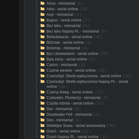
Anna - miniserial
( 6 )
Arka - serial online
( 24 )
Azyl - miniserial
( 4 )
Bagno - serial online
( 7 )
Bez lęku - miniserial
( 6 )
Bez lęku Napisy PL - miniserial
( 6 )
Bibliotekarze - serial online
( 42 )
Bliźniak - serial online
( 8 )
Brzemię - miniserial
( 8 )
Być człowiekiem - serial online
( 26 )
Była żona - serial online
( 8 )
Carlos - miniserial
( 3 )
Czarne wesele - serial online
( 20 )
Czarnobyl: Strefa wykluczenia - serial online
( 16 )
Czarnobyl: Strefa wykluczenia Napisy PL - serial
online
( 16 )
Czarny śnieg - serial online
( 12 )
Czeluskin. Pionierzy - miniserial
( 6 )
Czysta robota - serial online
( 10 )
Dar - miniserial
( 8 )
Deadwater Fell - miniserial
( 4 )
Des - miniserial
( 3 )
Detektyw Sowa - serial animowany
( 40 )
Dzień - serial online
( 12 )
Dzień Napisy PL - serial online
( 12 )