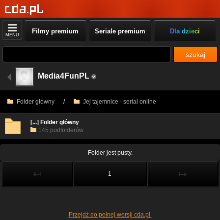
Filmy premium
Seriale premium
Dla dzieci
MENU
szukaj
Media4FunPL
Folder główny
/
Jej tajemnice - serial online
[...] Folder główny
145 podfolderów
Folder jest pusty.
↤
↦
1
Przejdź do pełnej wersji cda.pl