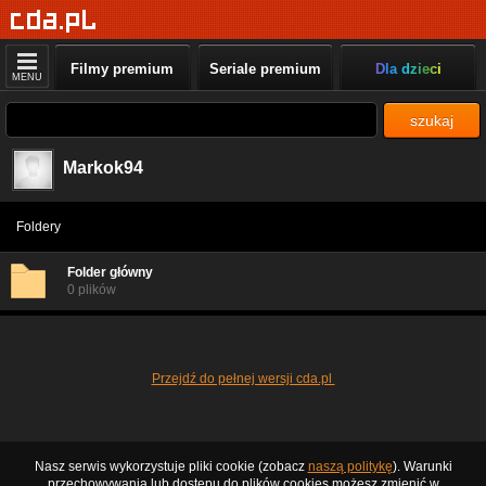
Filmy premium
Seriale premium
Dla dzieci
MENU
szukaj
Markok94
Foldery
Folder główny
0 plików
Przejdź do pełnej wersji cda.pl
Nasz serwis wykorzystuje pliki cookie (zobacz
naszą politykę
). Warunki
przechowywania lub dostępu do plików cookies możesz zmienić w