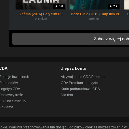
5.8
7.7
Zaćma (2016) Cały film PL
Boże Ciało (2019) Cały film PL
premium
premium
Zobacz więcej dob
CDA
Ulepsz konto
Relacje Inwestorskie
Aktywuj konto CDA Premium
Dla mediów
CDA Premium - korzyści
Logotyp CDA
Karta podarunkowa CDA
Dostawcy treści
Dla firm
CDA na Smart TV
Reklama
cookie. Warunki przechowywania lub dostępu do plików cookies możesz zmienić w u