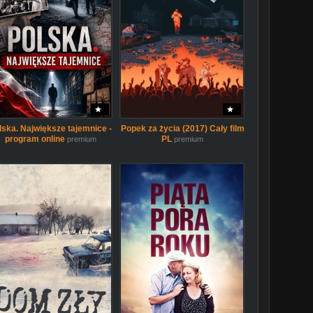
lska. Największe tajemnice -
Popek za życia (2017) Cały film
program online
PL
premium
premium