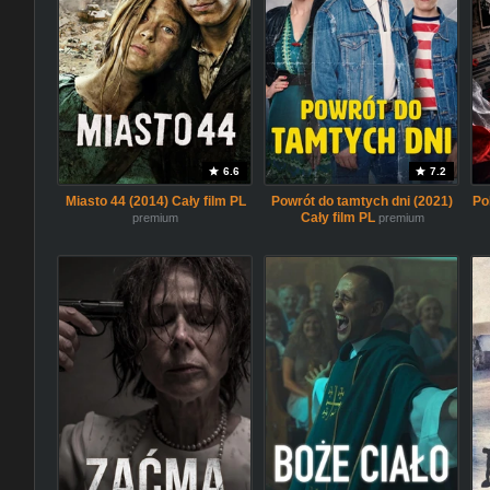
6.6
7.2
Miasto 44 (2014) Cały film PL
Powrót do tamtych dni (2021)
Po
Cały film PL
premium
premium