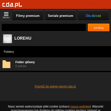
Filmy premium
Seriale premium
Dla dzieci
MENU
szukaj
LOREHU
Foldery
Folder główny
0 plików
Przejdź do pełnej wersji cda.pl
Nasz serwis wykorzystuje pliki cookie (zobacz
naszą politykę
). Warunki
przechowywania lub dostępu do plików cookies możesz zmienić w