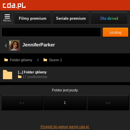
Filmy premium
Seriale premium
Dla dzieci
MENU
szukaj
JenniferParker
Folder główny
/
Sezon 1
[...] Folder główny
17 podfolderów
Folder jest pusty.
↤
↦
1
Przejdź do pełnej wersji cda.pl