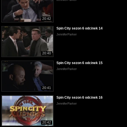
20:42
Spin City sezon 6 odcinek 14
JenniferParker
20:40
Spin City sezon 6 odcinek 15
JenniferParker
20:41
Spin City sezon 6 odcinek 16
JenniferParker
20:42