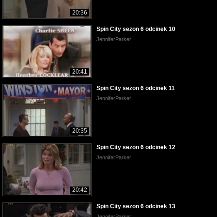
20:36
Spin City sezon 6 odcinek 10
JenniferParker
20:41
Spin City sezon 6 odcinek 11
JenniferParker
20:35
Spin City sezon 6 odcinek 12
JenniferParker
20:42
Spin City sezon 6 odcinek 13
JenniferParker