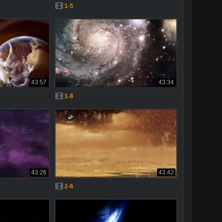
1-5
43:57
43:34
1-8
43:26
43:42
2-6