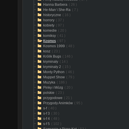
Hanna Barbera
( 26 )
He-Man \ She-Ra
( 7 )
historyczne
( 16 )
horrory
( 37 )
kobiety
( 97 )
komedie
( 20 )
komiksy
( 41 )
Kosmos
( 97 )
Kosmos 1999
( 48 )
kosz
( 23 )
Królik Bugs
( 146 )
kryminały
( 14 )
kryminały 2
( 15 )
Monty Python
( 46 )
Muppet Show
( 79 )
Muzyka
( 186 )
Pinky i Mózg
( 20 )
polskie
( 23 )
przygodowe
( 21 )
Przygody Animków
( 95 )
s-f
( 40 )
s-f 3
( 30 )
s-f 4
( 48 )
s-f 5
( 102 )