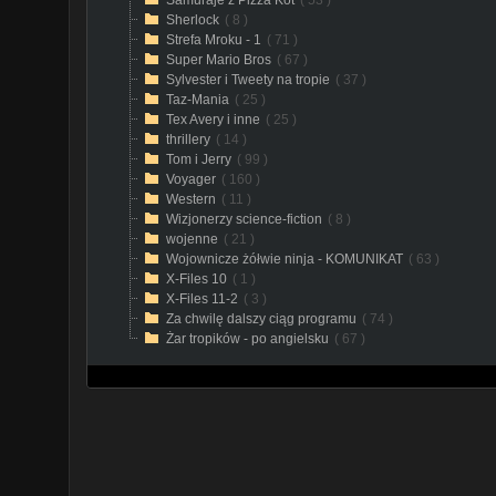
Samuraje z Pizza Kot
( 53 )
Sherlock
( 8 )
Strefa Mroku - 1
( 71 )
Super Mario Bros
( 67 )
Sylvester i Tweety na tropie
( 37 )
Taz-Mania
( 25 )
Tex Avery i inne
( 25 )
thrillery
( 14 )
Tom i Jerry
( 99 )
Voyager
( 160 )
Western
( 11 )
Wizjonerzy science-fiction
( 8 )
wojenne
( 21 )
Wojownicze żółwie ninja - KOMUNIKAT
( 63 )
X-Files 10
( 1 )
X-Files 11-2
( 3 )
Za chwilę dalszy ciąg programu
( 74 )
Żar tropików - po angielsku
( 67 )