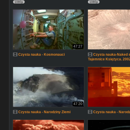
1080p
1080p
47:27
Czysta nauka - Kosmonauci
Czysta nauka-Naked s
Tajemnice Księżyca. 200
47:20
Czysta nauka - Narodziny Ziemi
Czysta nauka - Narod