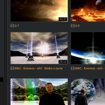
43:37
2-7
2-8
29:12
BBC - Kosmos - e02 - Walka o życie
BBC - Kosmos - e03 - 