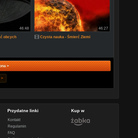
46:48
46:27
ać obcych
Czysta nauka - Śmierć Ziemi
ona >
>
Przydatne linki
Kup w
Kontakt
Regulamin
FAQ