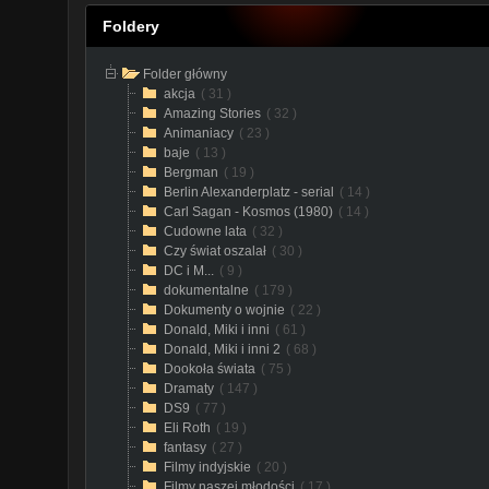
Foldery
Folder główny
akcja
( 31 )
Amazing Stories
( 32 )
Animaniacy
( 23 )
baje
( 13 )
Bergman
( 19 )
Berlin Alexanderplatz - serial
( 14 )
Carl Sagan - Kosmos (1980)
( 14 )
Cudowne lata
( 32 )
Czy świat oszalał
( 30 )
DC i M...
( 9 )
dokumentalne
( 179 )
Dokumenty o wojnie
( 22 )
Donald, Miki i inni
( 61 )
Donald, Miki i inni 2
( 68 )
Dookoła świata
( 75 )
Dramaty
( 147 )
DS9
( 77 )
Eli Roth
( 19 )
fantasy
( 27 )
Filmy indyjskie
( 20 )
Filmy naszej młodości
( 17 )