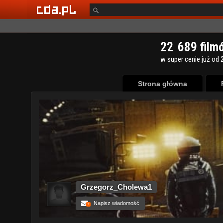
Strona główna
Grzegorz_Cholewa1
Napisz wiadomość
+