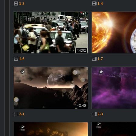
1-3
1-4
44:02
1-6
1-7
43:48
2-1
2-3