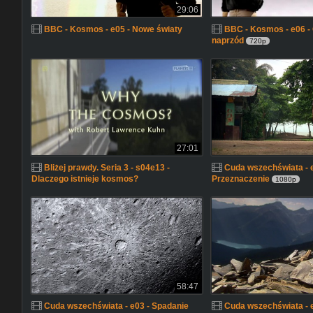
29:06
BBC - Kosmos - e05 - Nowe światy
BBC - Kosmos - e06 -
naprzód
720p
27:01
Bliżej prawdy. Seria 3 - s04e13 -
Cuda wszechświata - e
Dlaczego istnieje kosmos?
Przeznaczenie
1080p
58:47
Cuda wszechświata - e03 - Spadanie
Cuda wszechświata - 