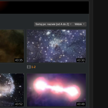
Sortuj po: nazwie [od A do Z]
Widok
43:35
43:30
1-2
43:52
43:49