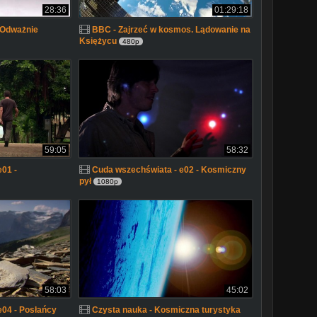
28:36
01:29:18
 Odważnie
BBC - Zajrzeć w kosmos. Lądowanie na
Księżycu
480p
59:05
58:32
01 -
Cuda wszechświata - e02 - Kosmiczny
pył
1080p
58:03
45:02
e04 - Posłańcy
Czysta nauka - Kosmiczna turystyka