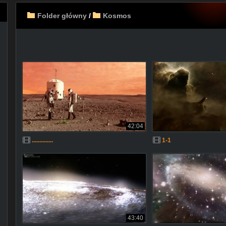
Folder główny
/
Kosmos
42:04
..............
1-1
43:40