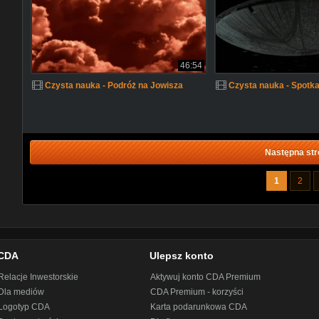
46:54
Czysta nauka - Podróż na Jowisza
Czysta nauka - Spotk
Następna str
1
2
CDA
Ulepsz konto
Relacje Inwestorskie
Aktywuj konto CDA Premium
Dla mediów
CDA Premium - korzyści
Logotyp CDA
Karta podarunkowa CDA