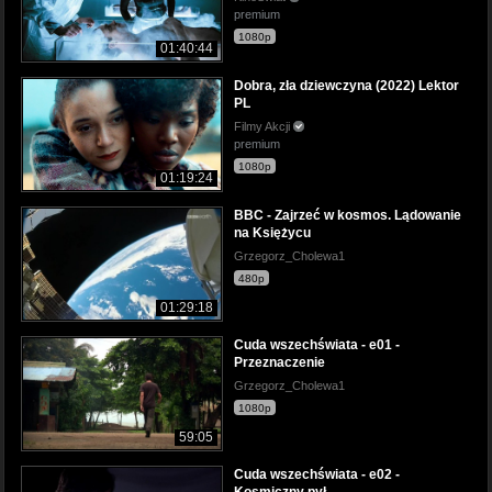
premium
1080p
01:40:44
Dobra, zła dziewczyna (2022) Lektor
PL
Filmy Akcji
premium
1080p
01:19:24
BBC - Zajrzeć w kosmos. Lądowanie
na Księżycu
Grzegorz_Cholewa1
480p
01:29:18
Cuda wszechświata - e01 -
Przeznaczenie
Grzegorz_Cholewa1
1080p
59:05
Cuda wszechświata - e02 -