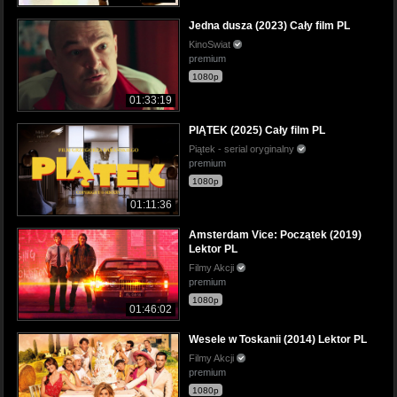
Jedna dusza (2023) Cały film PL
KinoSwiat
premium
1080p
01:33:19
PIĄTEK (2025) Cały film PL
Piątek - serial oryginalny
premium
1080p
01:11:36
Amsterdam Vice: Początek (2019)
Lektor PL
Filmy Akcji
premium
1080p
01:46:02
Wesele w Toskanii (2014) Lektor PL
Filmy Akcji
premium
1080p