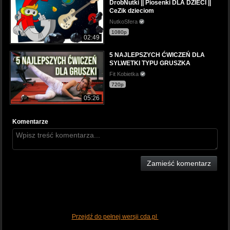
DrobNutki || Piosenki DLA DZIECI ||
CeZik dzieciom
NutkoSfera
1080p
02:49
5 NAJLEPSZYCH ĆWICZEŃ DLA
SYLWETKI TYPU GRUSZKA
Fit Kobietka
720p
05:26
Komentarze
Zamieść komentarz
Przejdź do pełnej wersji cda.pl