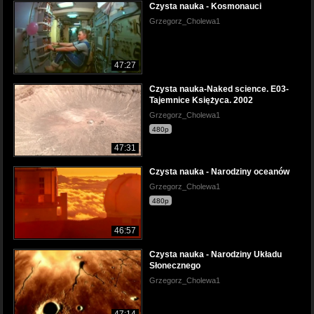
Czysta nauka - Kosmonauci
Grzegorz_Cholewa1
47:27
Czysta nauka-Naked science. E03-
Tajemnice Księżyca. 2002
Grzegorz_Cholewa1
480p
47:31
Czysta nauka - Narodziny oceanów
Grzegorz_Cholewa1
480p
46:57
Czysta nauka - Narodziny Układu
Słonecznego
Grzegorz_Cholewa1
47:14