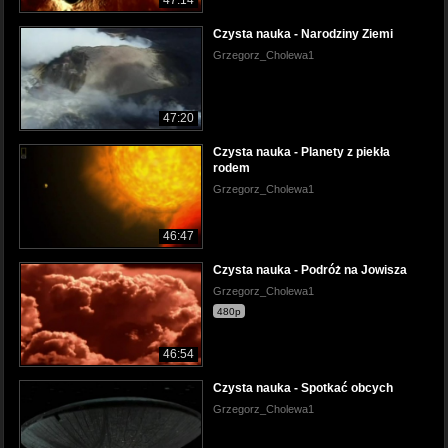
Czysta nauka - Narodziny Ziemi
Grzegorz_Cholewa1
47:20
Czysta nauka - Planety z piekła
rodem
Grzegorz_Cholewa1
46:47
Czysta nauka - Podróż na Jowisza
Grzegorz_Cholewa1
480p
46:54
Czysta nauka - Spotkać obcych
Grzegorz_Cholewa1