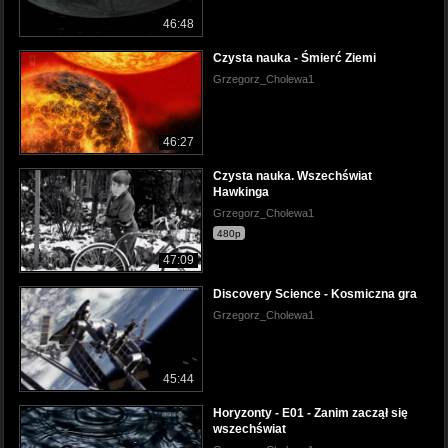
46:48
Czysta nauka - Śmierć Ziemi
Grzegorz_Cholewa1
46:27
Czysta nauka. Wszechświat
Hawkinga
Grzegorz_Cholewa1
480p
47:09
Discovery Science - Kosmiczna gra
Grzegorz_Cholewa1
45:44
Horyzonty - E01 - Zanim zaczął się
wszechświat