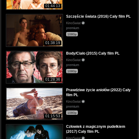
01:44:13
Szczęście świata (2016) Cały film PL
KinoSwiat
premium
1080p
01:38:19
Body/Ciało (2015) Cały film PL
KinoSwiat
premium
1080p
01:28:36
Prawdziwe życie aniołów (2022) Cały
film PL
KinoSwiat
premium
1080p
01:15:53
Człowiek z magicznym pudełkiem
(2017) Cały film PL
KinoSwiat