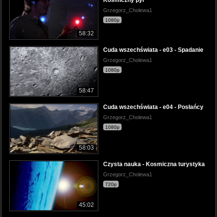
Kosmiczny pył
Grzegorz_Cholewa1
1080p
58:32
Cuda wszechświata - e03 - Spadanie
Grzegorz_Cholewa1
1080p
58:47
Cuda wszechświata - e04 - Posłańcy
Grzegorz_Cholewa1
1080p
58:03
Czysta nauka - Kosmiczna turystyka
Grzegorz_Cholewa1
720p
45:02