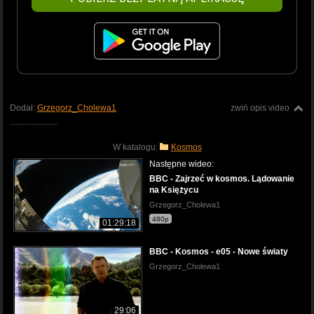
Dodał:
Grzegorz_Cholewa1
zwiń opis video
.......................
W katalogu:
Kosmos
Następne wideo:
BBC - Zajrzeć w kosmos. Lądowanie
na Księżycu
Grzegorz_Cholewa1
480p
01:29:18
BBC - Kosmos - e05 - Nowe światy
Grzegorz_Cholewa1
29:06