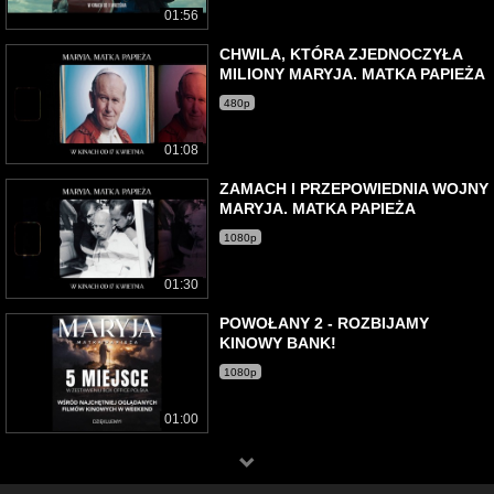
01:56
CHWILA, KTÓRA ZJEDNOCZYŁA
MILIONY MARYJA. MATKA PAPIEŻA
480p
01:08
ZAMACH I PRZEPOWIEDNIA WOJNY
MARYJA. MATKA PAPIEŻA
1080p
01:30
POWOŁANY 2 - ROZBIJAMY
KINOWY BANK!
1080p
01:00