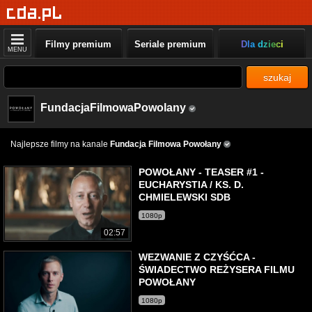
Filmy premium
Seriale premium
Dla dzieci
MENU
szukaj
FundacjaFilmowaPowolany
Najlepsze filmy na kanale
Fundacja Filmowa Powołany
POWOŁANY - TEASER #1 -
EUCHARYSTIA / KS. D.
CHMIELEWSKI SDB
1080p
02:57
WEZWANIE Z CZYŚĆCA -
ŚWIADECTWO REŻYSERA FILMU
POWOŁANY
1080p