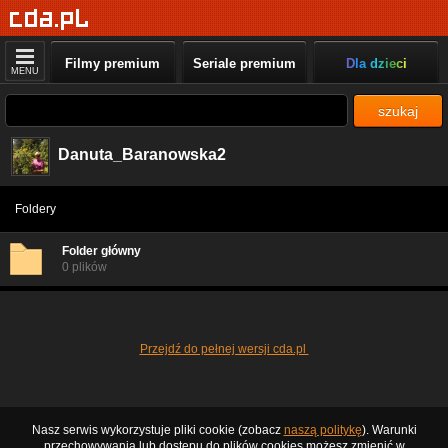
Filmy premium
Seriale premium
Dla dzieci
MENU
szukaj
Danuta_Baranowska2
Foldery
Folder główny
0 plików
Przejdź do pełnej wersji cda.pl
Nasz serwis wykorzystuje pliki cookie (zobacz
naszą politykę
). Warunki
przechowywania lub dostępu do plików cookies możesz zmienić w