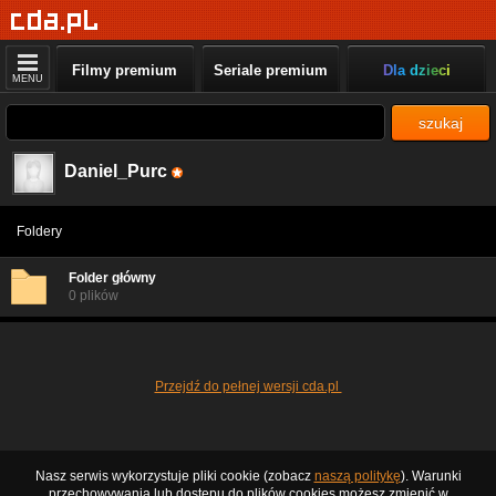
Filmy premium
Seriale premium
Dla dzieci
MENU
szukaj
Daniel_Purc
Foldery
Folder główny
0 plików
Przejdź do pełnej wersji cda.pl
Nasz serwis wykorzystuje pliki cookie (zobacz
naszą politykę
). Warunki
przechowywania lub dostępu do plików cookies możesz zmienić w