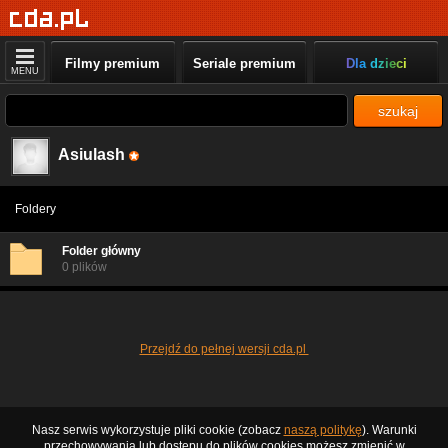
Filmy premium
Seriale premium
Dla dzieci
MENU
szukaj
Asiulash
Foldery
Folder główny
0 plików
Przejdź do pełnej wersji cda.pl
Nasz serwis wykorzystuje pliki cookie (zobacz
naszą politykę
). Warunki
przechowywania lub dostępu do plików cookies możesz zmienić w