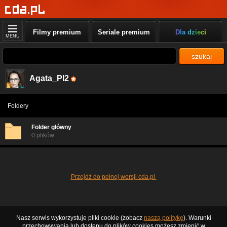
Filmy premium
Seriale premium
Dla dzieci
MENU
szukaj
Agata_Pl2
Foldery
Folder główny
0 plików
Przejdź do pełnej wersji cda.pl
Nasz serwis wykorzystuje pliki cookie (zobacz
naszą politykę
). Warunki
przechowywania lub dostępu do plików cookies możesz zmienić w