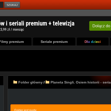
SZUKAJ
Filmy premium
Seriale premium
Dla dzieci
Folder główny
/
Planeta Singli. Osiem historii - seria
Folder jest pusty.