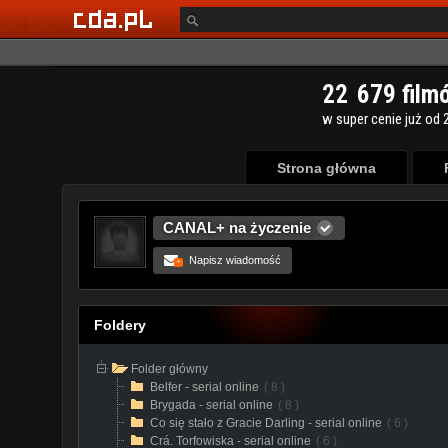
Strona główna
CANAL+ na życzenie
Napisz wiadomość
+
Foldery
Folder główny
Belfer - serial online
( 8 )
Brygada - serial online
( 8 )
Co się stało z Gracie Darling - serial online
( 6 )
Crá. Torfowiska - serial online
( 6 )