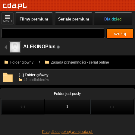
Filmy premium
Seriale premium
Dla dzieci
MENU
szukaj
ALEKINOPlus
Folder główny
/
Zasada przyjemności - serial online
[...] Folder główny
41 podfolderów
Folder jest pusty.
↤
↦
1
Przejdź do pełnej wersji cda.pl