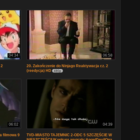
04:34
06:58
 2
20. Zakończenie do Ninjago Reaktywacja cz. 2
(reedycja) HD
480p
06:02
04:39
a filmowa 9
TVD-MIASTO TAJEMNIC 2-ODC 5 SZCZĘŚCIE W
NIESZCZĘŚCIUKonkurs wygrały:AngelDevilOna