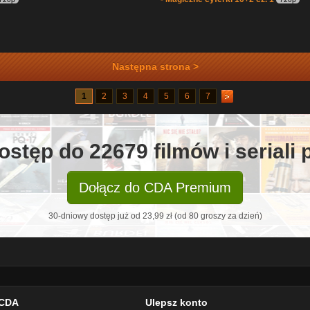
Następna strona >
1
2
3
4
5
6
7
ostęp do 22679 filmów i seriali
Dołącz do CDA Premium
30-dniowy dostęp już od 23,99 zł (od 80 groszy za dzień)
CDA
Ulepsz konto