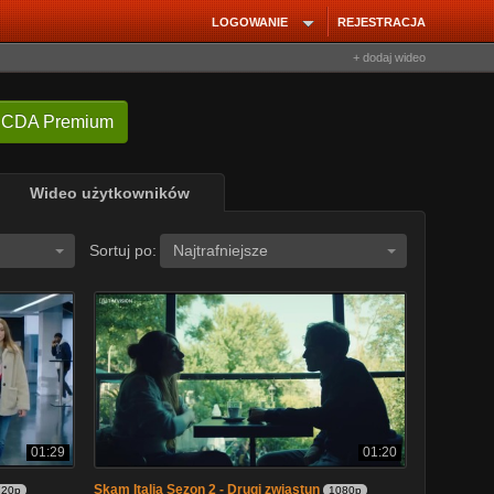
LOGOWANIE
REJESTRACJA
+ dodaj wideo
 CDA Premium
Wideo użytkowników
Sortuj po:
Najtrafniejsze
01:29
01:20
Skam Italia Sezon 2 - Drugi zwiastun
720p
1080p