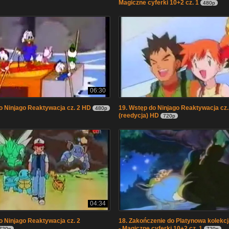
Magiczne cyferki 10+2 cz. 1
480p
06:30
o Ninjago Reaktywacja cz. 2 HD
19. Wstęp do Ninjago Reaktywacja cz.
480p
(reedycja) HD
720p
04:34
o Ninjago Reaktywacja cz. 2
18. Zakończenie do Platynowa kolekcj
- Magiczne cyferki 10+2 cz. 1
720p
720p