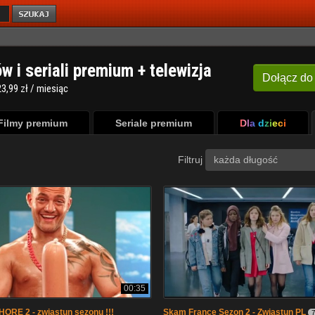
ów i seriali premium + telewizja
Dołącz
do
3,99 zł / miesiąc
Filmy premium
Seriale premium
Dla dzieci
Filtruj
każda długość
00:35
RE 2 - zwiastun sezonu !!!
Skam France Sezon 2 - Zwiastun PL