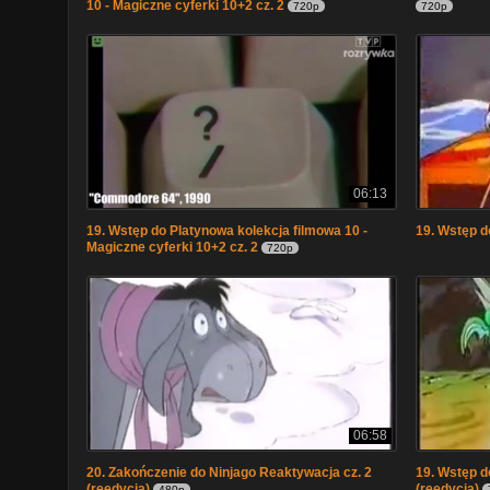
10 - Magiczne cyferki 10+2 cz. 2
720p
720p
06:13
19. Wstęp do Platynowa kolekcja filmowa 10 -
19. Wstęp d
Magiczne cyferki 10+2 cz. 2
720p
06:58
20. Zakończenie do Ninjago Reaktywacja cz. 2
19. Wstęp d
(reedycja)
(reedycja)
480p