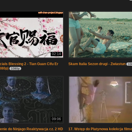
02:14
ials Blessing 2 - Tian Guan Cifu Er
Skam Italia Sezon drugi - Zwiastun
10
080p)
1080p
09:06
enie do Ninjago Reaktywacja cz. 2 HD
17. Wstęp do Platynowa kolekcja filmo