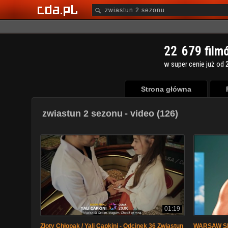
2
2
6
7
9
film
w super cenie już od 2
Strona główna
zwiastun 2 sezonu
- video (126)
01:19
Złoty Chłopak / Yali Capkini - Odcinek 36 Zwiastun
WARSAW SHO