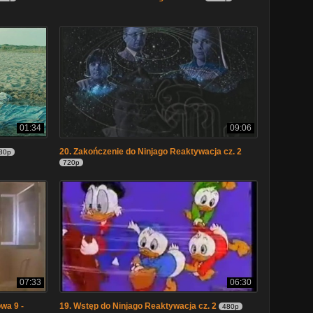
01:34
09:06
20. Zakończenie do Ninjago Reaktywacja cz. 2
80p
720p
07:33
06:30
wa 9 -
19. Wstęp do Ninjago Reaktywacja cz. 2
480p