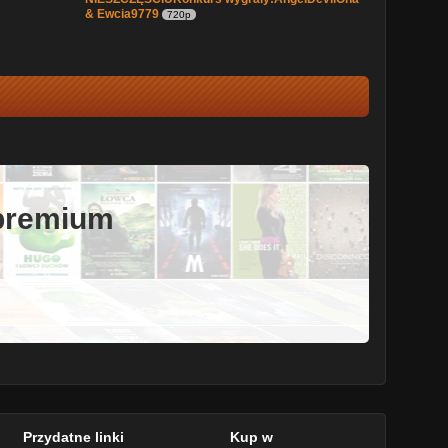
& Ewcia9779
720p
 premium
Przydatne linki
Kup w