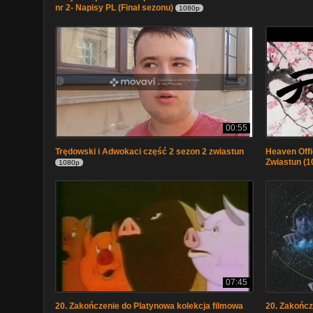
nr 2- Napisy PL (Finał sezonu)
1080p
00:55
Trędowski i Adwokaci część 2 sezon 2 zwiastun
Heaven Offic
Zwiastun (1
1080p
07:45
20. Zakończenie do Platynowa kolekcja filmowa
20. Zakończ