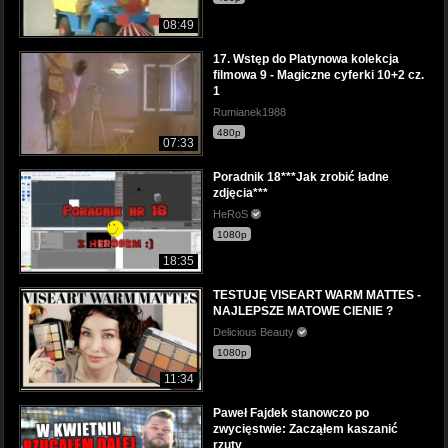
08:49
17. Wstęp do Platynowa kolekcja
filmowa 9 - Magiczne cyferki 10+2 cz.
1
Rumianek1988
480p
07:33
Poradnik 18***Jak zrobić ładne
zdjęcia***
HeRoS
1080p
18:35
TESTUJĘ VISEART WARM MATTES -
NAJLEPSZE MATOWE CIENIE ?
Delicious Beauty
1080p
11:34
Paweł Fajdek stanowczo po
zwycięstwie: Zacząłem kaszanić
rzuty