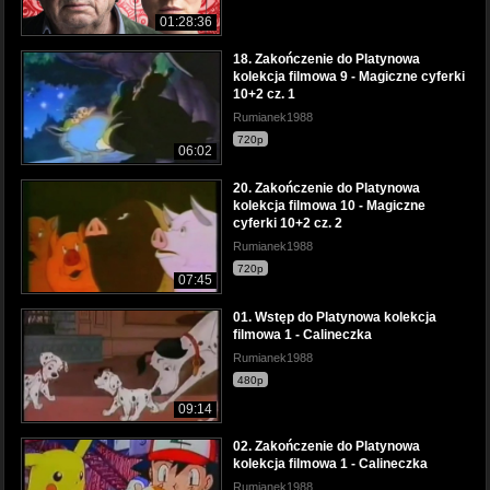
01:28:36
18. Zakończenie do Platynowa
kolekcja filmowa 9 - Magiczne cyferki
10+2 cz. 1
Rumianek1988
720p
06:02
20. Zakończenie do Platynowa
kolekcja filmowa 10 - Magiczne
cyferki 10+2 cz. 2
Rumianek1988
720p
07:45
01. Wstęp do Platynowa kolekcja
filmowa 1 - Calineczka
Rumianek1988
480p
09:14
02. Zakończenie do Platynowa
kolekcja filmowa 1 - Calineczka
Rumianek1988