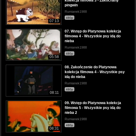
kolekcja filmowa 3 - Zakochany
pingwin
Rumianek1988
480p
07:13
07. Wstęp do Platynowa kolekcja
filmowa 4 - Wszystkie psy idą do
nieba
Rumianek1988
480p
05:58
08. Zakończenie do Platynowa
kolekcja filmowa 4 - Wszystkie psy
idą do nieba
Rumianek1988
480p
08:11
09. Wstęp do Platynowa kolekcja
filmowa 5 - Wszystkie psy idą do
nieba 2
Rumianek1988
480p
08:31