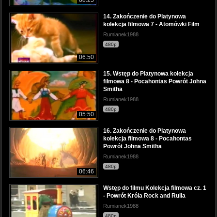
14. Zakończenie do Platynowa
kolekcja filmowa 7 - Atomówki Film
Rumianek1988
480p
06:50
15. Wstęp do Platynowa kolekcja
filmowa 8 - Pocahontas Powrót Johna
Smitha
Rumianek1988
480p
05:50
16. Zakończenie do Platynowa
kolekcja filmowa 8 - Pocahontas
Powrót Johna Smitha
Rumianek1988
480p
06:46
Wstęp do filmu Kolekcja filmowa cz. 1
- Powrót Króla Rock and Rulla
Rumianek1988
480p