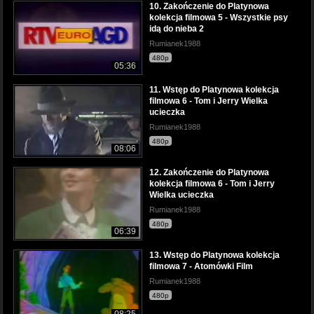
10. Zakończenie do Platynowa
kolekcja filmowa 5 - Wszystkie psy
idą do nieba 2
Rumianek1988
480p
05:36
11. Wstęp do Platynowa kolekcja
filmowa 6 - Tom i Jerry Wielka
ucieczka
Rumianek1988
480p
08:06
12. Zakończenie do Platynowa
kolekcja filmowa 6 - Tom i Jerry
Wielka ucieczka
Rumianek1988
480p
06:39
13. Wstęp do Platynowa kolekcja
filmowa 7 - Atomówki Film
Rumianek1988
480p
08:25