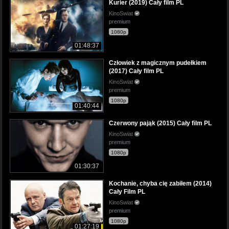
Kurier (2019) Cały film PL
KinoSwiat
premium
1080p
01:48:37
Człowiek z magicznym pudełkiem
(2017) Cały film PL
KinoSwiat
premium
1080p
01:40:44
Czerwony pająk (2015) Cały film PL
KinoSwiat
premium
1080p
01:30:37
Kochanie, chyba cię zabiłem (2014)
Cały Film PL
KinoSwiat
premium
1080p
01:27:19