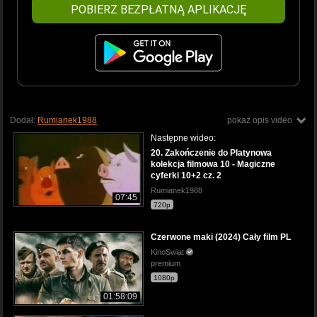
POBIERZ BEZPŁATNĄ APLIKACJĘ
Dodał:
Rumianek1988
pokaż opis video
Następne wideo:
20. Zakończenie do Platynowa
kolekcja filmowa 10 - Magiczne
cyferki 10+2 cz. 2
Rumianek1988
07:45
720p
Czerwone maki (2024) Cały film PL
KinoSwiat
premium
1080p
01:58:09