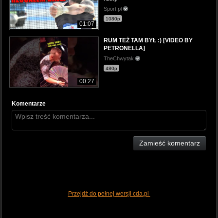
Sport.pl
1080p
01:07
RUM TEŻ TAM BYŁ :) [VIDEO BY
PETRONELLA]
TheChwytak
480p
00:27
Komentarze
Zamieść komentarz
Przejdź do pełnej wersji cda.pl