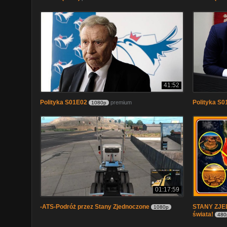
41:52
Polityka S01E02
Polityka S0
premium
1080p
01:17:59
-ATS-Podróż przez Stany Zjednoczone
STANY ZJED
1080p
świata!
480