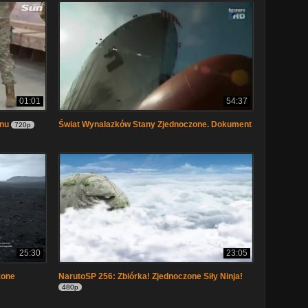
01:01
54:37
anu
Świat Wynalazków Stany Zjednoczone. Dokument
720p
25:30
23:05
zone
NarutoSP 256: Zbiórka! Zjednoczone Siły Ninja!
480p