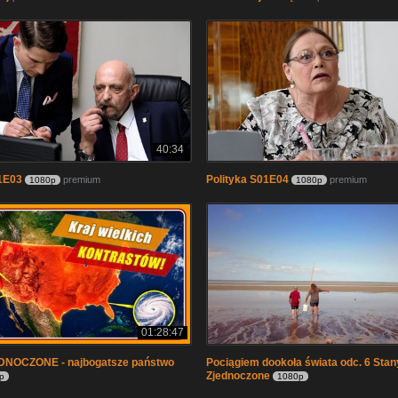
40:34
1E03
Polityka S01E04
premium
premium
1080p
1080p
01:28:47
NOCZONE - najbogatsze państwo
Pociągiem dookoła świata odc. 6 Stan
Zjednoczone
p
1080p