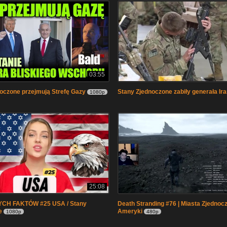
03:55
oczone przejmują Strefę Gazy
Stany Zjednoczone zabiły generała Ir
1080p
25:08
CH FAKTÓW #25 USA / Stany
Death Stranding #76 | Miasta Zjednoc
e
Ameryki
1080p
480p