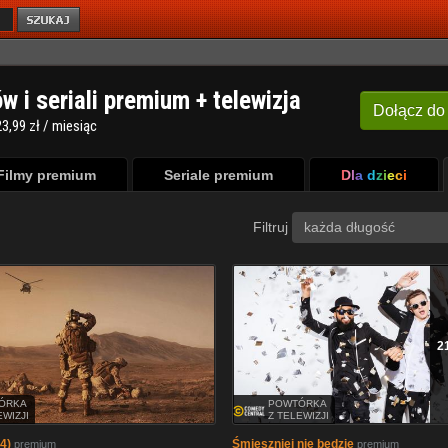
ów i seriali premium + telewizja
Dołącz
do
3,99 zł / miesiąc
Filmy premium
Seriale premium
Dla dzieci
Filtruj
każda długość
2
ÓRKA
POWTÓRKA
EWIZJI
Z TELEWIZJI
4)
Śmieszniej nie będzie
premium
premium