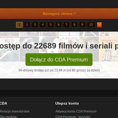
Następna strona >
1
2
3
4
5
6
7
8
9
10
ostęp do 22689 filmów i seriali
Dołącz do CDA Premium
30-dniowy dostęp już od 23,99 zł (od 80 groszy za dzień)
CDA
Ulepsz konto
Relacje Inwestorskie
Aktywuj konto CDA Premium
Dla mediów
CDA Premium - korzyści