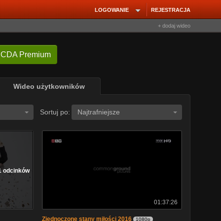
LOGOWANIE
REJESTRACJA
+ dodaj wideo
 CDA Premium
Wideo użytkowników
Sortuj po:
Najtrafniejsze
1 odcinków
01:37:26
Zjednoczone stany miłości 2016
1080p