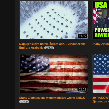
44:40
Najpiękniejsze hotele świata odc. 9 Zjednoczone
Stany Zjedn
Emiraty Arabskie
1080p
02:02
Stany Zjednoczone wypowiedziały wojnę BRICS
30 RAKOWY
Zjednoczon
1080p