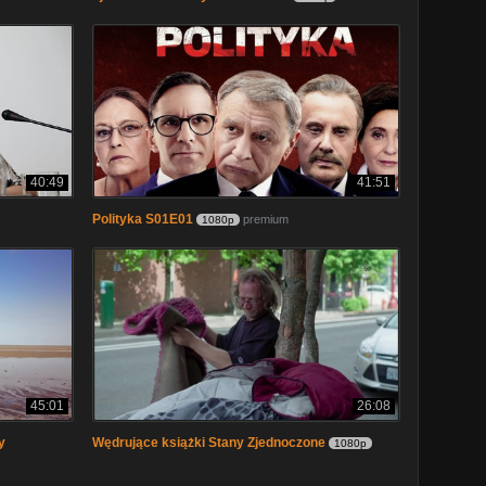
40:49
41:51
Polityka S01E01
premium
1080p
45:01
26:08
y
Wędrujące książki Stany Zjednoczone
1080p