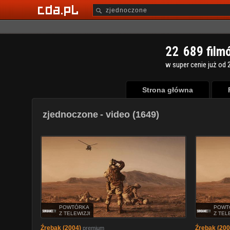
2
2
6
8
9
film
w super cenie już od 2
Strona główna
zjednoczone
- video (1649)
POWTÓRKA
POWT
Z TELEWIZJI
Z TEL
Źrebak (2004)
Źrebak (200
premium