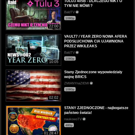
TÜLU3 405B - DLACZEGO NIKT O
TYM NIE MÓWI ?
BaldTV
1080p
22:00
VAULT7 / YEAR ZERO NOWA AFERA
PODSŁUCHOWA CIA UJAWNIONA
PRZEZ WIKILEAKS
BaldTV
1080p
10:05
Stany Zjednoczone wypowiedziały
wojnę BRICS
ZMIANYnaZIEMI
1080p
02:02
STANY ZJEDNOCZONE - najbogatsze
państwo świata!
naukowoTV
480p
01:28:47