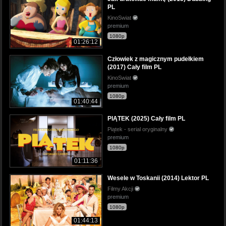
PL
KinoSwiat
premium
1080p
01:26:12
Człowiek z magicznym pudełkiem
(2017) Cały film PL
KinoSwiat
premium
1080p
01:40:44
PIĄTEK (2025) Cały film PL
Piątek - serial oryginalny
premium
1080p
01:11:36
Wesele w Toskanii (2014) Lektor PL
Filmy Akcji
premium
1080p
01:44:13