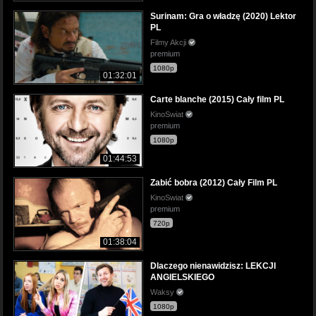
Surinam: Gra o władzę (2020) Lektor
PL
Filmy Akcji
premium
1080p
01:32:01
Carte blanche (2015) Cały film PL
KinoSwiat
premium
1080p
01:44:53
Zabić bobra (2012) Cały Film PL
KinoSwiat
premium
720p
01:38:04
Dlaczego nienawidzisz: LEKCJI
ANGIELSKIEGO
Waksy
1080p