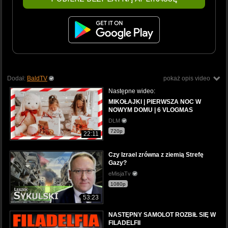
Dodał:
BaldTV
pokaż opis video
Następne wideo:
MIKOŁAJKI | PIERWSZA NOC W
NOWYM DOMU | 6 VLOGMAS
DLM
720p
22:11
Czy Izrael zrówna z ziemią Strefę
Gazy?
eMisjaTv
1080p
53:23
NASTĘPNY SAMOLOT ROZBIŁ SIĘ W
FILADELFII