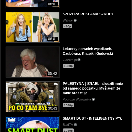
08:01
SZCZERA REKLAMA SZKOŁY
Waksy
480p
08:01
Lektorzy o swoich wpadkach.
Czubówna, Knapik i Gudowski
Gazeta.pl
1080p
05:42
PALESTYNA | IZRAEL - śledzili mnie
od samego początku. Myślałem że
mnie aresztują
Podróże Wojownika
1080p
30:43
SMART DUST - INTELIGENTNY PYŁ
BaldTV
1080p