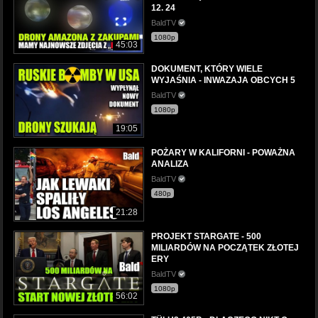
12. 24
BaldTV
1080p
45:03
DOKUMENT, KTÓRY WIELE
WYJAŚNIA - INWAZAJA OBCYCH 5
BaldTV
1080p
19:05
POŻARY W KALIFORNI - POWAŻNA
ANALIZA
BaldTV
480p
21:28
PROJEKT STARGATE - 500
MILIARDÓW NA POCZĄTEK ZŁOTEJ
ERY
BaldTV
1080p
56:02