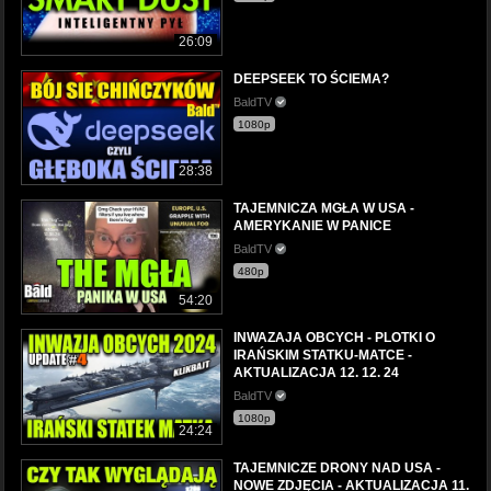
26:09
DEEPSEEK TO ŚCIEMA?
BaldTV
1080p
28:38
TAJEMNICZA MGŁA W USA -
AMERYKANIE W PANICE
BaldTV
480p
54:20
INWAZAJA OBCYCH - PLOTKI O
IRAŃSKIM STATKU-MATCE -
AKTUALIZACJA 12. 12. 24
BaldTV
1080p
24:24
TAJEMNICZE DRONY NAD USA -
NOWE ZDJĘCIA - AKTUALIZACJA 11.