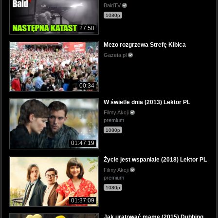
BaldTV
1080p
27:50
Mezo rozgrzewa Strefę Kibica
Gazeta.pl
00:34
W świetle dnia (2013) Lektor PL
Filmy Akcji
premium
1080p
01:47:19
Życie jest wspaniałe (2018) Lektor PL
Filmy Akcji
premium
1080p
01:37:09
Jak uratować mamę (2015) Dubbing