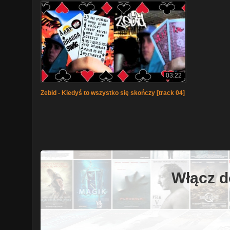
03:22
Zebid - Kiedyś to wszystko się skończy [track 04]
Włącz d