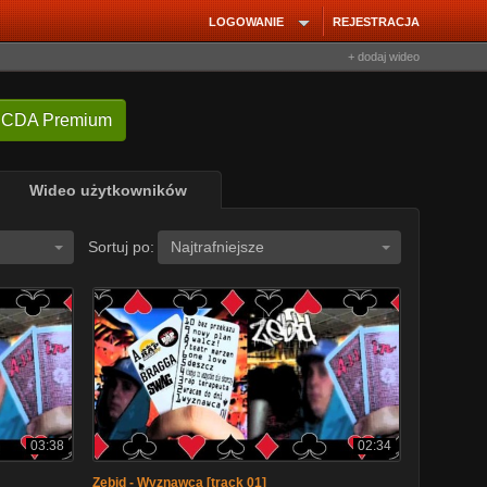
LOGOWANIE
REJESTRACJA
+ dodaj wideo
 CDA Premium
Wideo użytkowników
Sortuj po:
Najtrafniejsze
03:38
02:34
Zebid - Wyznawca [track 01]