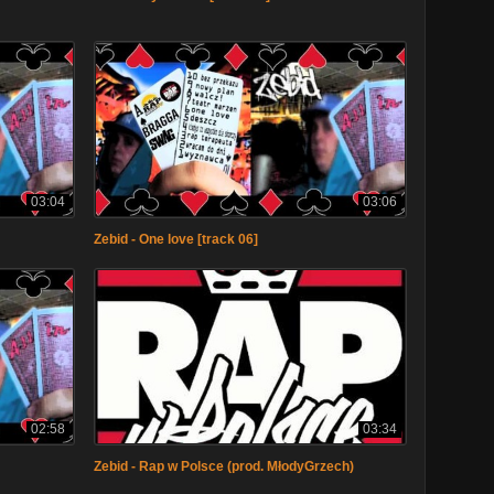
03:04
03:06
Zebid - One love [track 06]
02:58
03:34
Zebid - Rap w Polsce (prod. MłodyGrzech)