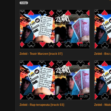
720p
03:17
Zebid - Teatr Marzen [track 07]
Zebid - Bez 
03:20
Zebid - Rap terapeuta [track 03]
Zebid - Walc