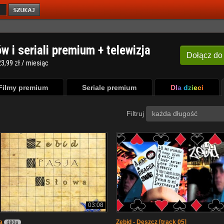
ów i seriali premium + telewizja
Dołącz
do
3,99 zł / miesiąc
Filmy premium
Seriale premium
Dla dzieci
Filtruj
każda długość
03:08
a
Zebid - Deszcz [track 05]
480p