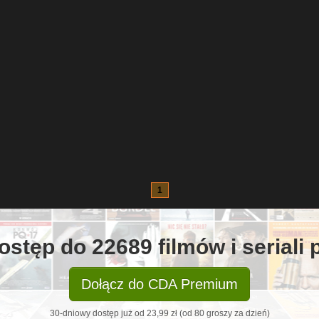
1
ostęp do 22689 filmów i seriali
Dołącz do CDA Premium
30-dniowy dostęp już od 23,99 zł (od 80 groszy za dzień)