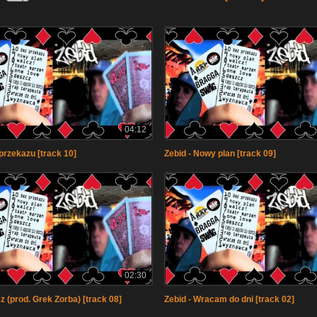
04:12
przekazu [track 10]
Zebid - Nowy plan [track 09]
02:30
z (prod. Grek Zorba) [track 08]
Zebid - Wracam do dni [track 02]