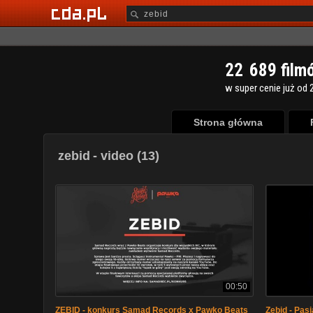
2
2
6
8
9
film
w super cenie już od 2
Strona główna
zebid
- video (13)
00:50
ZEBID - konkurs Samad Records x Pawko Beats
Zebid - Pasj