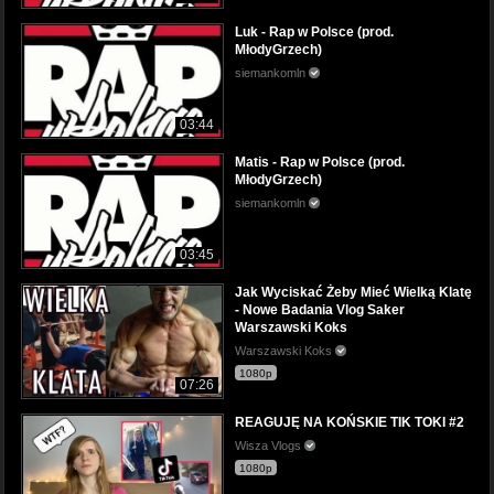
Luk - Rap w Polsce (prod.
MłodyGrzech)
siemankomln
03:44
Matis - Rap w Polsce (prod.
MłodyGrzech)
siemankomln
03:45
Jak Wyciskać Żeby Mieć Wielką Klatę
- Nowe Badania Vlog Saker
Warszawski Koks
Warszawski Koks
1080p
07:26
REAGUJĘ NA KOŃSKIE TIK TOKI #2
Wisza Vlogs
1080p