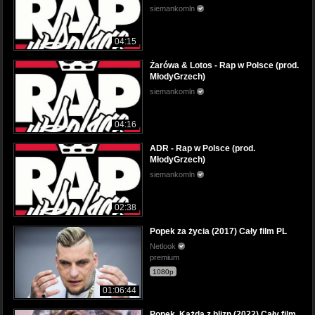
siemankomln
04:15
Żarówa & Lotos - Rap w Polsce (prod.
MłodyGrzech)
siemankomln
04:16
ADR - Rap w Polsce (prod.
MłodyGrzech)
siemankomln
02:38
Popek za życia (2017) Cały film PL
Netlook
premium
1080p
01:06:44
Popek. Każda z blizn (2022) Cały film