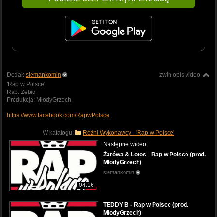
Dodał:
siemankomln
zwiń opis video
'Rap w Polsce'
Rap: Zebid
Produkcja: MłodyGrzech
https://www.facebook.com/RapwPolsce
W katalogu:
Różni Wykonawcy - 'Rap w Polsce'
Następne wideo:
Żarówa & Lotos - Rap w Polsce (prod.
MłodyGrzech)
siemankomln
04:16
TEDDY B - Rap w Polsce (prod.
MłodyGrzech)