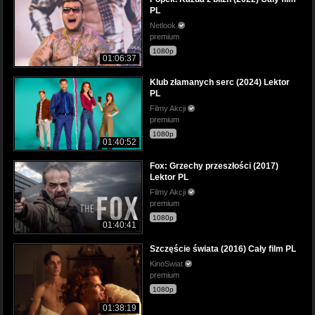
PL
Netlook
premium
1080p
01:06:37
Klub złamanych serc (2024) Lektor
PL
Filmy Akcji
premium
1080p
01:40:52
Fox: Grzechy przeszłości (2017)
Lektor PL
Filmy Akcji
premium
1080p
01:40:41
Szczęście świata (2016) Cały film PL
KinoSwiat
premium
1080p
01:38:19