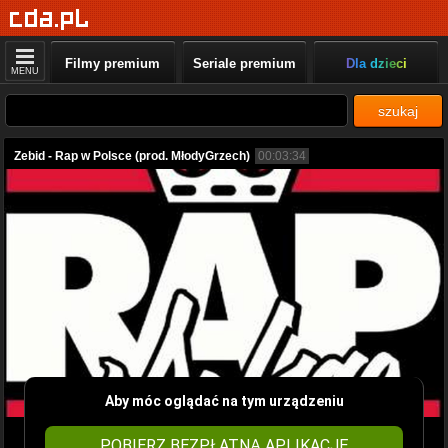
Filmy premium
Seriale premium
Dla dzieci
MENU
szukaj
Zebid - Rap w Polsce (prod. MłodyGrzech)
00:03:34
Aby móc oglądać na tym urządzeniu
POBIERZ BEZPŁATNĄ APLIKACJĘ