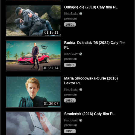
Odnajdę cię (2018) Cały film PL
KinoSwiat
premium
1080p
01:19:11
Budda. Dzieciak '98 (2024) Cały film
PL
KinoSwiat
premium
1080p
01:21:14
Maria Skłodowska-Curie (2016)
Lektor PL
KinoSwiat
premium
1080p
01:36:07
Smoleńsk (2016) Cały film PL
KinoSwiat
premium
1080p