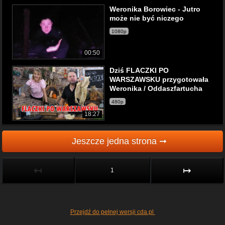
Weronika Borowiec - Jutro
może nie być niczego
1080p
00:50
Dziś FLACZKI PO
WARSZAWSKU przygotowała
Weronika / Oddaszfartucha
480p
18:27
Jeszcze jedna strona ➞
↤
↦
1
Przejdź do pełnej wersji cda.pl