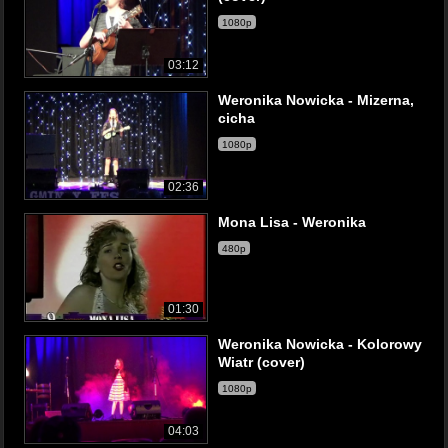
1080p
03:12
Weronika Nowicka - Mizerna,
cicha
1080p
02:36
Mona Lisa - Weronika
480p
01:30
Weronika Nowicka - Kolorowy
Wiatr (cover)
1080p
04:03