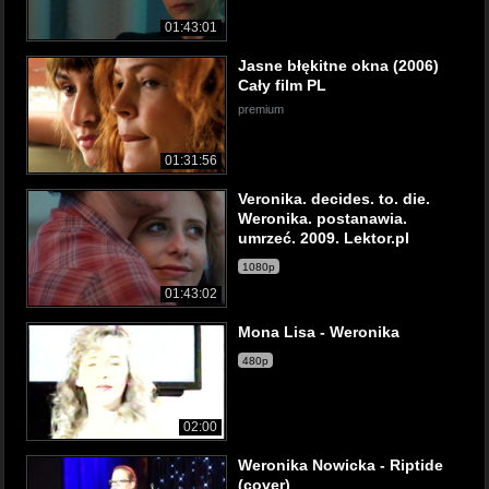
01:43:01
Jasne błękitne okna (2006)
Cały film PL
premium
01:31:56
Veronika. decides. to. die.
Weronika. postanawia.
umrzeć. 2009. Lektor.pl
1080p
01:43:02
Mona Lisa - Weronika
480p
02:00
Weronika Nowicka - Riptide
(cover)