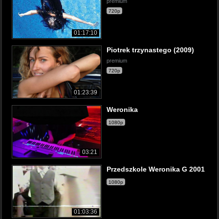
premium
720p
01:17:10
Piotrek trzynastego (2009)
premium
720p
01:23:39
Weronika
1080p
03:21
Przedszkole Weronika G 2001
1080p
01:03:36