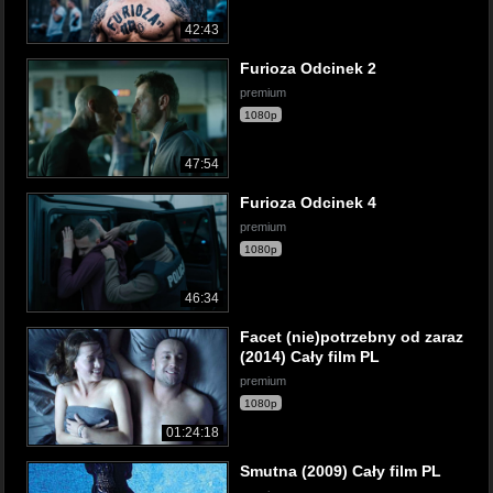
42:43
Furioza Odcinek 2
premium
1080p
47:54
Furioza Odcinek 4
premium
1080p
46:34
Facet (nie)potrzebny od zaraz
(2014) Cały film PL
premium
1080p
01:24:18
Smutna (2009) Cały film PL