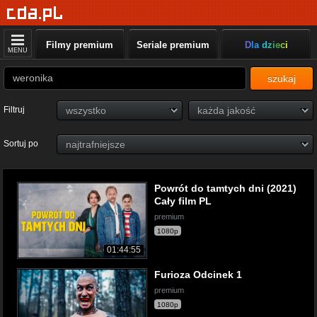
Filmy premium
Seriale premium
Dla dzieci
MENU
szukaj
Filtruj
Sortuj po
Powrót do tamtych dni (2021)
Cały film PL
premium
1080p
01:44:55
Furioza Odcinek 1
premium
1080p