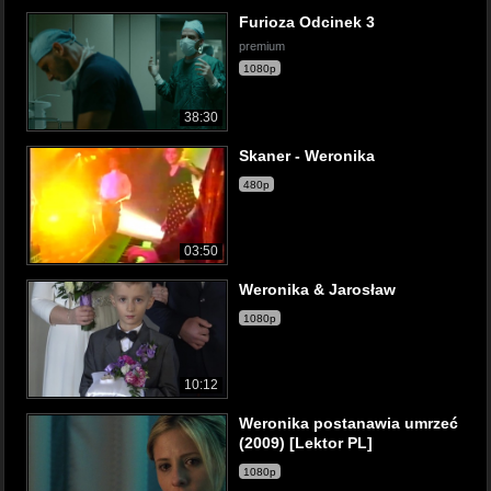
Furioza Odcinek 3
premium
1080p
38:30
Skaner - Weronika
480p
03:50
Weronika & Jarosław
1080p
10:12
Weronika postanawia umrzeć
(2009) [Lektor PL]
1080p