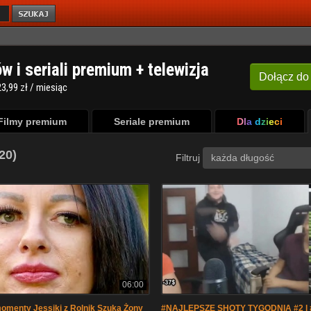
ów i seriali premium + telewizja
Dołącz
do
3,99 zł / miesiąc
Filmy premium
Seriale premium
Dla dzieci
(20)
Filtruj
każda długość
06:00
omenty Jessiki z Rolnik Szuka Żony
#NAJLEPSZE SHOTY TYGODNIA #2 l