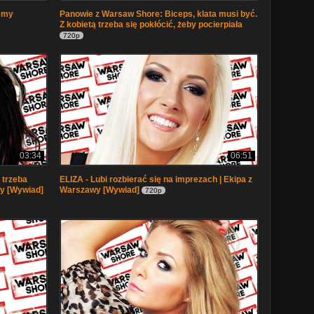
jemy
Panowie z Warsaw Shore: Biceps, klata musi być.
Z kobietą trzeba się pokłócić, żeby pocierpiała
720p
03:34
06:51
 trzeba
ELIZA - Lubi rozbierać się na imprezach | Ekipa z
wy [Wywiad]
Warszawy [Wywiad]
720p