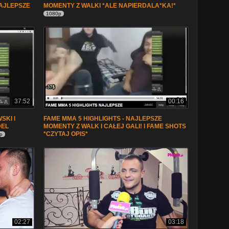
NAJLEPSZE
MOMENTY Z WALKI *ALE NAPIERDALA*KA!*
1080p
37:52
00:16
SKI l
FAME MMA 5 HIGHLIGHTS - NAJLEPSZE
DEL
MOMENTY Z WALK I CAŁEJ GALI! l FAME SHOTS
*CZYTAJ OPIS*
p
02:27
03:18