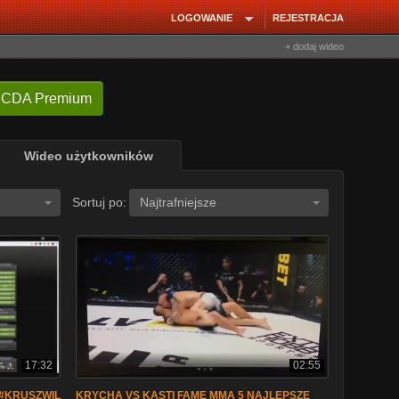
LOGOWANIE
REJESTRACJA
+ dodaj wideo
 CDA Premium
Wideo użytkowników
Sortuj po:
Najtrafniejsze
17:32
02:55
 #KRUSZWIL
KRYCHA VS KASTI FAME MMA 5 NAJLEPSZE