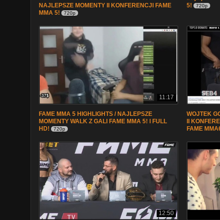
NAJLEPSZE MOMENTY II KONFERENCJI FAME
5!
720p
MMA 5!
720p
11:17
FAME MMA 5 HIGHLIGHTS / NAJLEPSZE
WOJTEK G
MOMENTY WALK Z GALI FAME MMA 5! l FULL
II KONFERE
HD!
FAME MMA
720p
12:50