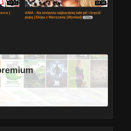
03:31
04:36
erce |
ANIA - Na melanżu najbardziej lubi pić i kręcić
pupą | Ekipa z Warszawy [Wywiad]
720p
 premium