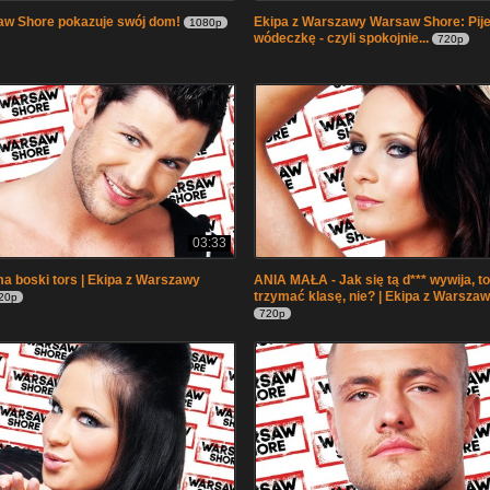
aw Shore pokazuje swój dom!
Ekipa z Warszawy Warsaw Shore: Pi
1080p
wódeczkę - czyli spokojnie...
720p
03:33
 boski tors | Ekipa z Warszawy
ANIA MAŁA - Jak się tą d*** wywija, to
trzymać klasę, nie? | Ekipa z Warsza
20p
720p