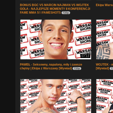
BONUS BGC VS MARCIN NAJMAN VS WOJTEK
Ekipa Wars
GOLA - NAJLEPSZE MOMENTY II KONFERENCJI
FAME MMA 5! l FAMESHOTS
720p
07:13
PAWEŁ - Seksowny, napalony, miły i zawsze
WOJTEK - ma
chętny | Ekipa z Warszawy [Wywiad]
[Wywiad]
720p
7