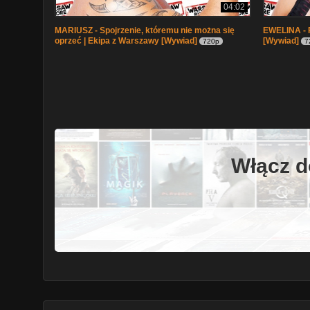
04:02
MARIUSZ - Spojrzenie, któremu nie można się
EWELINA - P
oprzeć | Ekipa z Warszawy [Wywiad]
[Wywiad]
720p
7
Włącz d