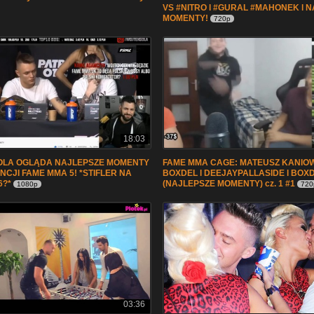
VS #NITRO l #GURAL #MAHONEK l 
MOMENTY!
720p
18:03
OLA OGLĄDA NAJLEPSZE MOMENTY
FAME MMA CAGE: MATEUSZ KANIOW
NCJI FAME MMA 5! *STIFLER NA
BOXDEL l DEEJAYPALLASIDE l BOX
6?*
(NAJLEPSZE MOMENTY) cz. 1 #1
1080p
720
03:36