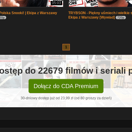
05:03
olska Snooki! | Ekipa z Warszawy
TRYBSON - Piękny uśmiech i wielkie s
Ekipa z Warszawy [Wywiad]
20p
720p
1
ostęp do 22679 filmów i seriali
Dołącz do CDA Premium
30-dniowy dostęp już od 23,99 zł (od 80 groszy za dzień)