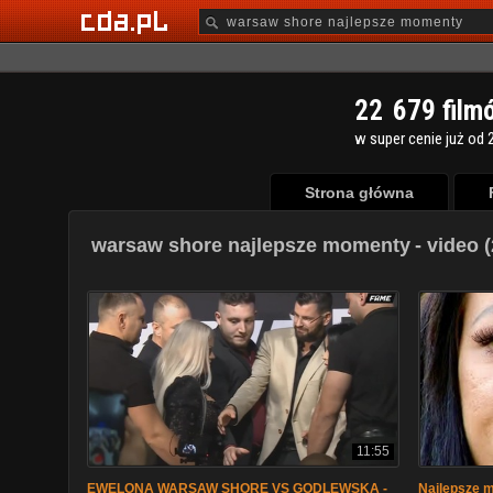
2
2
6
7
9
film
w super cenie już od 2
Strona główna
warsaw shore najlepsze momenty
- video 
11:55
EWELONA WARSAW SHORE VS GODLEWSKA -
Najlepsze m