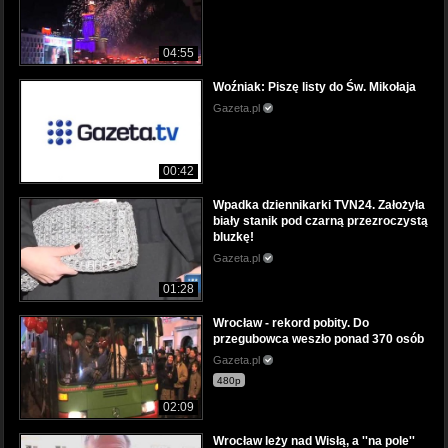
04:55
Woźniak: Piszę listy do Św. Mikołaja
Gazeta.pl
00:42
Wpadka dziennikarki TVN24. Założyła
biały stanik pod czarną przezroczystą
bluzkę!
Gazeta.pl
01:28
Wrocław - rekord pobity. Do
przegubowca weszło ponad 370 osób
Gazeta.pl
480p
02:09
Wrocław leży nad Wisłą, a ''na pole''