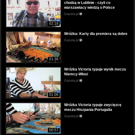
chodzą w Lublinie - czyli co
warszawiacy wiedzą o Polsce
Gazeta.pl
02:18
Wróżka: Karty dla premiera są dobre
Gazeta.pl
01:36
Wróżka Victoria typuje wynik meczu
Niemcy-Włosi
Gazeta.pl
01:06
Wróżka Victoria typuje zwycięzcę
meczu Hiszpania-Portugalia
Gazeta.pl
00:57