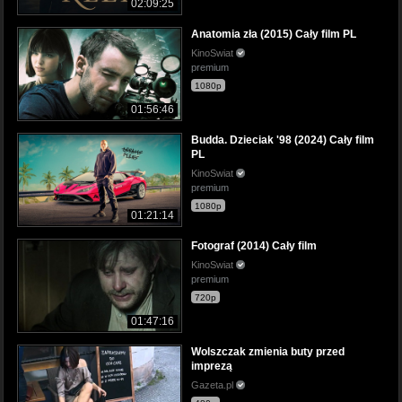
02:09:25
Anatomia zła (2015) Cały film PL
KinoSwiat
premium
1080p
01:56:46
Budda. Dzieciak '98 (2024) Cały film
PL
KinoSwiat
premium
1080p
01:21:14
Fotograf (2014) Cały film
KinoSwiat
premium
720p
01:47:16
Wolszczak zmienia buty przed
imprezą
Gazeta.pl