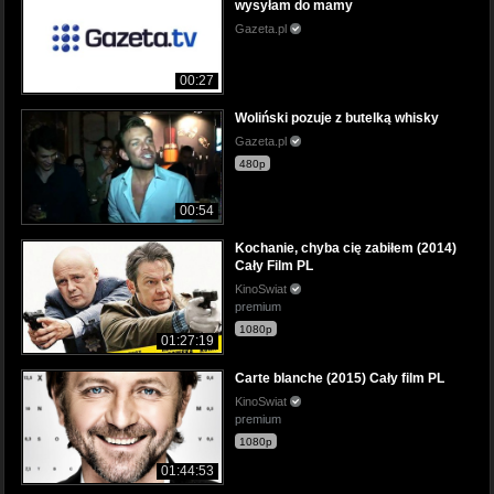
wysyłam do mamy
Gazeta.pl
00:27
Woliński pozuje z butelką whisky
Gazeta.pl
480p
00:54
Kochanie, chyba cię zabiłem (2014)
Cały Film PL
KinoSwiat
premium
1080p
01:27:19
Carte blanche (2015) Cały film PL
KinoSwiat
premium
1080p
01:44:53