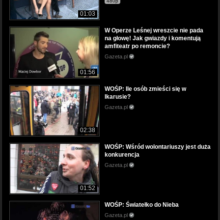
480p
01:03
W Operze Leśnej wreszcie nie pada
na głowę! Jak gwiazdy i komentują
amfiteatr po remoncie?
Gazeta.pl
01:56
WOŚP: Ile osób zmieści się w
Ikarusie?
Gazeta.pl
02:38
WOŚP: Wśród wolontariuszy jest duża
konkurencja
Gazeta.pl
01:52
WOŚP: Światełko do Nieba
Gazeta.pl