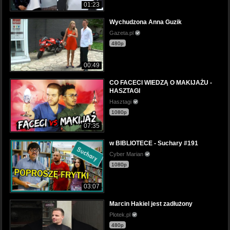
01:23
Wychudzona Anna Guzik
Gazeta.pl
480p
00:49
CO FACECI WIEDZĄ O MAKIJAŻU -
HASZTAGI
Hasztagi
1080p
07:35
w BIBLIOTECE - Suchary #191
Cyber Marian
1080p
03:07
Marcin Hakiel jest zadłużony
Plotek.pl
480p