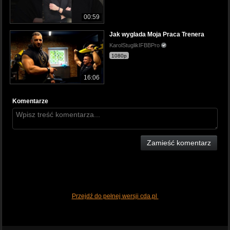
00:59
Jak wyglada Moja Praca Trenera
KarolStuglikIFBBPro
1080p
16:06
Komentarze
Zamieść komentarz
Przejdź do pełnej wersji cda.pl