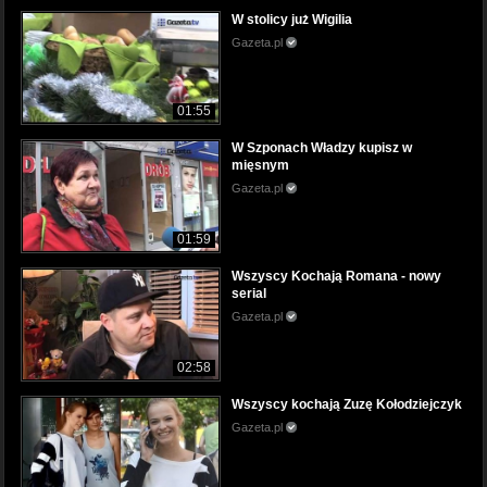
W stolicy już Wigilia
Gazeta.pl
01:55
W Szponach Władzy kupisz w
mięsnym
Gazeta.pl
01:59
Wszyscy Kochają Romana - nowy
serial
Gazeta.pl
02:58
Wszyscy kochają Zuzę Kołodziejczyk
Gazeta.pl