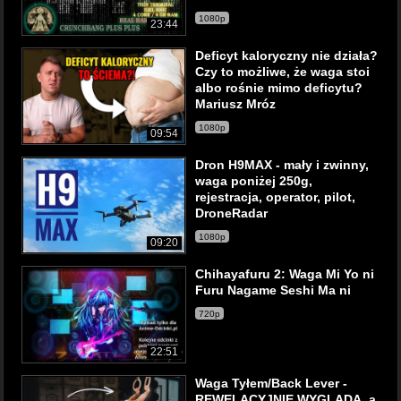
1080p
23:44
Deficyt kaloryczny nie działa?
Czy to możliwe, że waga stoi
albo rośnie mimo deficytu?
Mariusz Mróz
1080p
09:54
Dron H9MAX - mały i zwinny,
waga poniżej 250g,
rejestracja, operator, pilot,
DroneRadar
1080p
09:20
Chihayafuru 2: Waga Mi Yo ni
Furu Nagame Seshi Ma ni
720p
22:51
Waga Tyłem/Back Lever -
REWELACYJNIE WYGLĄDA, a