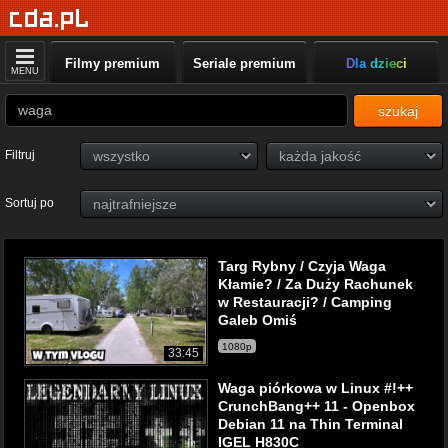
Filmy premium
Seriale premium
Dla dzieci
MENU
szukaj
Filtruj
Sortuj po
Targ Rybny / Czyja Waga
Kłamie? / Za Duży Rachunek
w Restauracji? / Camping
Galeb Omiś
1080p
33:45
Waga piórkowa w Linux #!++
CrunchBang++ 11 - Openbox
Debian 11 na Thin Terminal
IGEL H830C