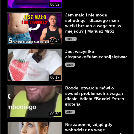
06:52
Jem mało i nie mogę
schudnąć - dlaczego mam
wielki brzuch a waga stoi w
miejscu? | Mariusz Mróz
1080p
08:42
Jest wszystko
elegancko#uśmiechnijsię#waga#
480p
00:17
Boxdel otwarcie mówi o
swoich problemach z wagą i
diecie. #dieta #Boxdel #stres
#loteria
480p
00:50
Nie zapomnij zdjąć gdy
wchodzisz na wagę