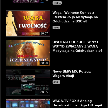
21:30
1080p
Waga i Wolność Koniec z
Efektem Jo jo Medytacja na
Odchudzanie BSC #8
480p
16:07
UWOLNIJ POCZUCIE WINY I
WSTYD ZWIĄZANY Z WAGĄ
Medytacja na Odchudzanie #4
20:00
Nowe BMW M5: Potęga i
Waga w Akcji
480p
00:55
WAGA-TV FOX 5 Analog
Broadcast Final Sign Off. mp4