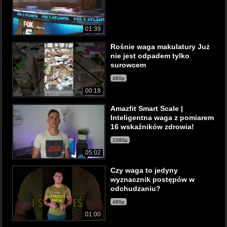
01:39
Rośnie waga makulatury Już
nie jest odpadem tylko
surowcem
480p
00:18
Amazfit Smart Scale |
Inteligentna waga z pomiarem
16 wskaźników zdrowia!
1080p
05:02
Czy waga to jedyny
wyznacznik postępów w
odchudzaniu?
480p
01:00