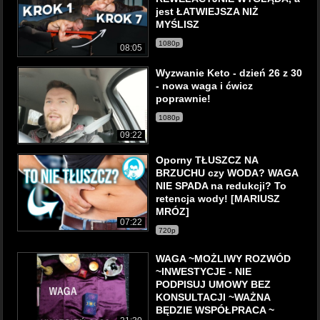
jest ŁATWIEJSZA NIŻ
MYŚLISZ
1080p
08:05
Wyzwanie Keto - dzień 26 z 30
- nowa waga i ćwicz
poprawnie!
1080p
09:22
Oporny TŁUSZCZ NA
BRZUCHU czy WODA? WAGA
NIE SPADA na redukcji? To
retencja wody! [MARIUSZ
MRÓZ]
07:22
720p
WAGA ~MOŻLIWY ROZWÓD
~INWESTYCJE - NIE
PODPISUJ UMOWY BEZ
KONSULTACJI ~WAŻNA
BĘDZIE WSPÓŁPRACA ~