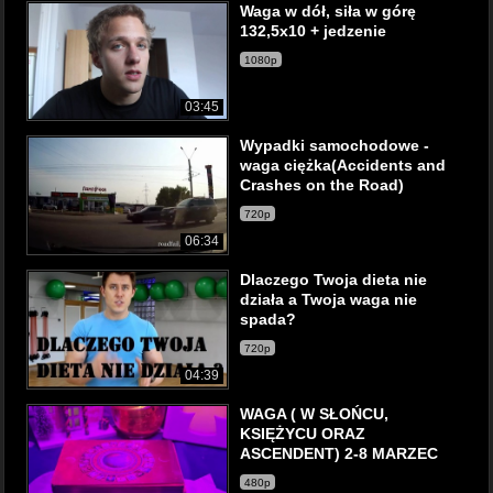
Waga w dół, siła w górę
132,5x10 + jedzenie
1080p
03:45
Wypadki samochodowe -
waga ciężka(Accidents and
Crashes on the Road)
720p
06:34
Dlaczego Twoja dieta nie
działa a Twoja waga nie
spada?
720p
04:39
WAGA ( W SŁOŃCU,
KSIĘŻYCU ORAZ
ASCENDENT) 2-8 MARZEC
480p