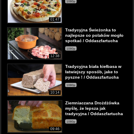
1080p
01:47
Tradycyjna Świeżonka to
najlepsze co polaków mogło
spotkać / Oddaszfartucha
1080p
12:38
Tradycyjna biała kiełbasa w
łatwiejszy sposób, jake to
pyszne ! / Oddaszfartucha
1080p
10:14
Ziemniaczana Drożdżówka
myślę, że lepsza jak
tradycyjna / Oddaszfartucha
1080p
09:46