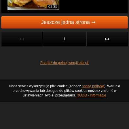
02:35
Jeszcze jedna strona ➞
↤
↦
1
Przejdź do pełnej wersji cda.pl
Nasz serwis wykorzystuje pliki cookie (zobacz
naszą politykę
). Warunki
przechowywania lub dostępu do plików cookies możesz zmienić w
ustawieniach Twojej przeglądarki.
RODO - Informacje