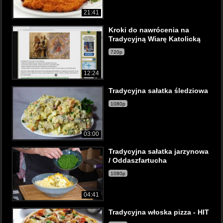
21:41
Kroki do nawrócenia na
Tradycyjną Wiarę Katolicką
720p
12:24
Tradycyjna sałatka śledziowa
1080p
03:00
Tradycyjna sałatka jarzynowa
/ Oddaszfartucha
1080p
04:41
Tradycyjna włoska pizza - HIT