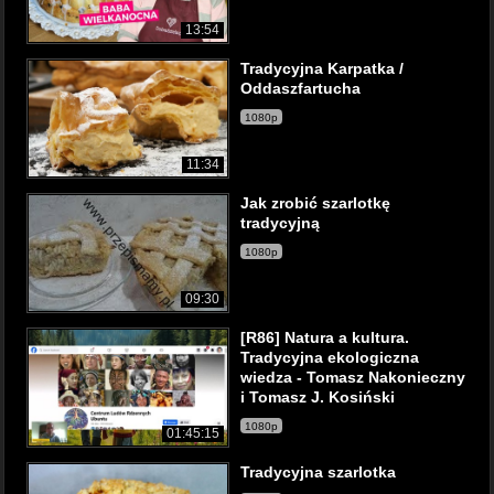
13:54
Tradycyjna Karpatka /
Oddaszfartucha
1080p
11:34
Jak zrobić szarlotkę
tradycyjną
1080p
09:30
[R86] Natura a kultura.
Tradycyjna ekologiczna
wiedza - Tomasz Nakonieczny
i Tomasz J. Kosiński
1080p
01:45:15
Tradycyjna szarlotka