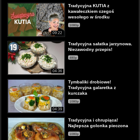
Tradycyjna KUTIA z
kawałeczkiem czegoś
wesołego w środku
1080p
09:22
Tradycyjna sałatka jarzynowa.
Niezawodny przepis!
480p
04:36
Tymbaliki drobiowe!
Tradycyjna galaretka z
kurczaka
1080p
04:39
Tradycyjna i chrupiąca!
Najlepsza golonka pieczona
1080p