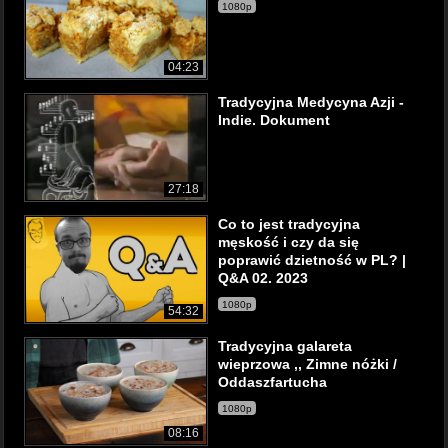
1080p
04:23
Tradycyjna Medycyna Azji -
Indie. Dokument
27:18
Co to jest tradycyjna
męskość i czy da się
poprawić dzietność w PL? |
Q&A 02. 2023
1080p
54:32
Tradycyjna galareta
wieprzowa ,, Zimne nóżki /
Oddaszfartucha
1080p
08:16