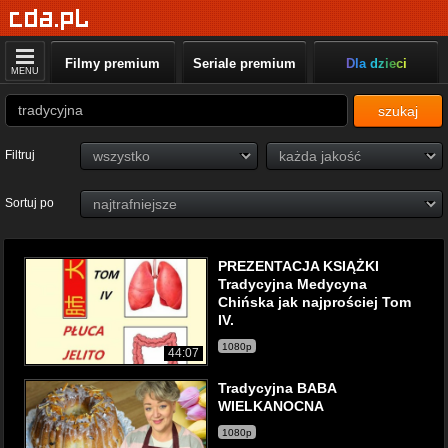
Filmy premium
Seriale premium
Dla dzieci
MENU
szukaj
Filtruj
Sortuj po
PREZENTACJA KSIĄŻKI
Tradycyjna Medycyna
Chińska jak najprościej Tom
IV.
1080p
44:07
Tradycyjna BABA
WIELKANOCNA
1080p