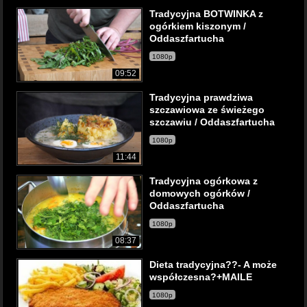
Tradycyjna BOTWINKA z
ogórkiem kiszonym /
Oddaszfartucha
1080p
09:52
Tradycyjna prawdziwa
szczawiowa ze świeżego
szczawiu / Oddaszfartucha
1080p
11:44
Tradycyjna ogórkowa z
domowych ogórków /
Oddaszfartucha
1080p
08:37
Dieta tradycyjna??- A może
współczesna?+MAILE
1080p