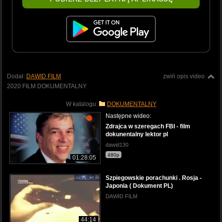
Dodał:
DAWID FILM
zwiń opis video
2020 FILM DOKUMENTALNY
W katalogu:
DOKUMENTALNY
Następne wideo:
Zdrajca w szeregach FBI - film
dokunentalny lektor pl
dawid130
480p
01:28:05
Szpiegowskie porachunki . Rosja -
Japonia ( Dokument PL)
DAWID FILM
44:14