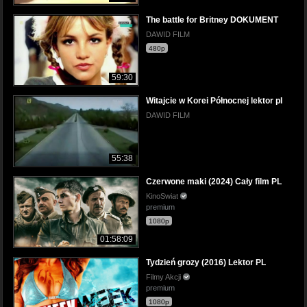
The battle for Britney DOKUMENT
DAWID FILM
480p
59:30
Witajcie w Korei Północnej lektor pl
DAWID FILM
55:38
Czerwone maki (2024) Cały film PL
KinoSwiat
premium
1080p
01:58:09
Tydzień grozy (2016) Lektor PL
Filmy Akcji
premium
1080p