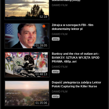
dokumentalny(360p)
DAWID FILM
52:18
Zdrajca w szeregach FBI - film
dokunentalny lektor pl
DAWID FILM
480p
01:28:05
Banksy and the rise of outlaw art--
BANKSY: SZTUKA WYJĘTA SPOD
PRAWA. 480p. avi
DAWID FILM
480p
01:48:13
Dopaść pielęgniarza zabójcę Lektor
Polski Capturing the Killer Nurse
DAWID FILM
480p
01:35:06