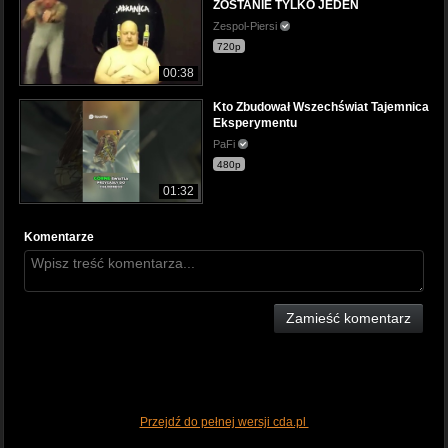
ZOSTANIE TYLKO JEDEN
Zespol-Piersi
720p
00:38
Kto Zbudował Wszechświat Tajemnica
Eksperymentu
PaFi
480p
01:32
Komentarze
Zamieść komentarz
Przejdź do pełnej wersji cda.pl