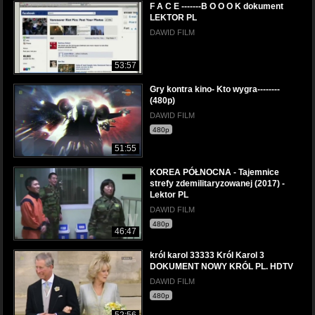
F A C E -------B O O O K dokument
LEKTOR PL
DAWID FILM
53:57
Gry kontra kino- Kto wygra--------
(480p)
DAWID FILM
480p
51:55
KOREA PÓŁNOCNA - Tajemnice
strefy zdemilitaryzowanej (2017) -
Lektor PL
DAWID FILM
480p
46:47
król karol 33333 Król Karol 3
DOKUMENT NOWY KRÓL PL. HDTV
DAWID FILM
480p
52:56