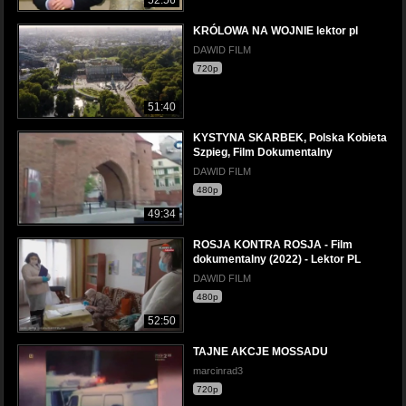
KRÓLOWA NA WOJNIE lektor pl
DAWID FILM
720p
51:40
KYSTYNA SKARBEK, Polska Kobieta
Szpieg, Film Dokumentalny
DAWID FILM
480p
49:34
ROSJA KONTRA ROSJA - Film
dokumentalny (2022) - Lektor PL
DAWID FILM
480p
52:50
TAJNE AKCJE MOSSADU
marcinrad3
720p