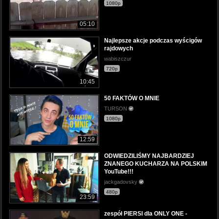
1080p
05:10
Najlepsze akcje podczas wyścigów
rajdowych
wabiszczur
720p
10:45
50 FAKTÓW O MNIE
TURSON
1080p
12:59
ODWIEDZILIŚMY NAJBARDZIEJ
ZNANEGO KUCHARZA NA POLSKIM
YouTube!!!
jackgadovsky
480p
23:59
zespół PIERSI dla ONLY ONE -