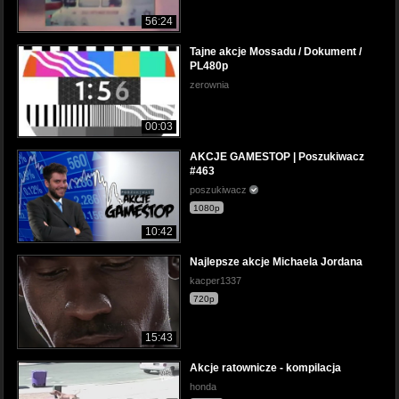
56:24
Tajne akcje Mossadu / Dokument /
PL480p
zerownia
00:03
AKCJE GAMESTOP | Poszukiwacz
#463
poszukiwacz
1080p
10:42
Najlepsze akcje Michaela Jordana
kacper1337
720p
15:43
Akcje ratownicze - kompilacja
honda