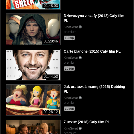
01:48:03
Dziewczyna z szafy (2012) Cały film
PL
KinoSwiat
premium
1080p
01:28:46
Carte blanche (2015) Cały film PL
KinoSwiat
premium
1080p
01:44:53
Jak uratować mamę (2015) Dubbing
PL
KinoSwiat
premium
1080p
01:26:12
7 uczuć (2018) Cały film PL
KinoSwiat
premium