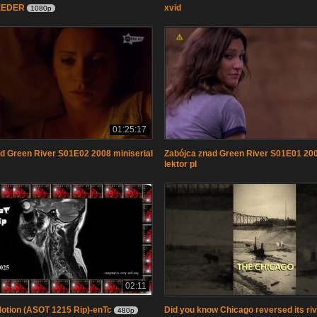
EEDER
xvid
1080p
01:25:17
d Green River S01E02 2008 miniserial
Zabójca znad Green River S01E01 200
lektor pl
02:11
Motion (ASOT 1215 Rip)-enTc
Did you know Chicago reversed its ri
480p