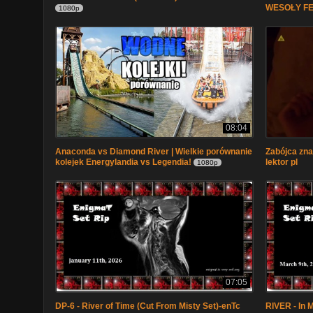
WESOŁY F
1080p
08:04
Anaconda vs Diamond River | Wielkie porównanie
Zabójca zna
kolejek Energylandia vs Legendia!
lektor pl
1080p
07:05
DP-6 - River of Time (Cut From Misty Set)-enTc
RIVER - In 