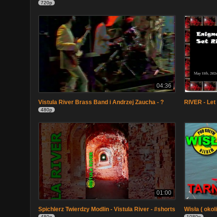
720p
04:36
Vistula River Brass Band i Andrzej Zaucha - ?
RIVER - Let
480p
01:00
Spichlerz Twierdzy Modlin - Vistula River - #shorts
Wisła ( okol
480p
1080p