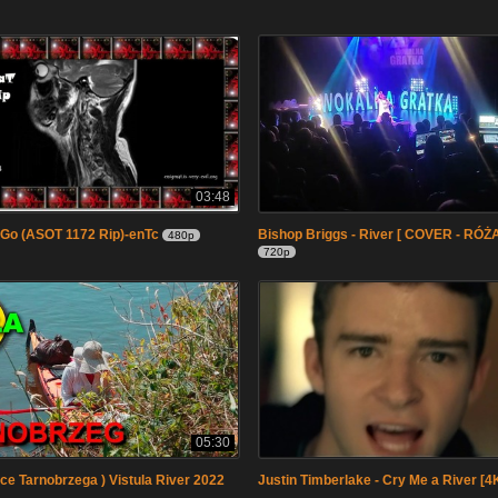
03:48
 Go (ASOT 1172 Rip)-enTc
Bishop Briggs - River [ COVER - RÓŻ
480p
720p
05:30
ice Tarnobrzega ) Vistula River 2022
Justin Timberlake - Cry Me a River [4