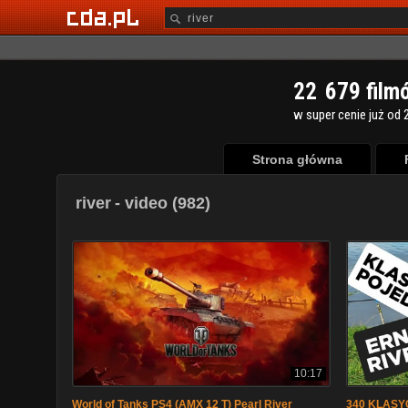
2
2
6
7
9
film
w super cenie już od 2
Strona główna
river
- video (982)
10:17
World of Tanks PS4 (AMX 12 T) Pearl River
340 KLASY