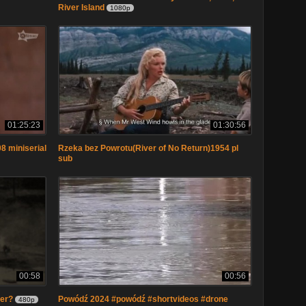
River Island
1080p
01:25:23
01:30:56
8 miniserial
Rzeka bez Powrotu(River of No Return)1954 pl
sub
00:58
00:56
ver?
Powódź 2024 #powódź #shortvideos #drone
480p