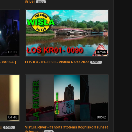
#river
480p
03:22
02:46
A PAŁKA ]
ŁOŚ KR - 01- 0090 - Vistula River 2022
1080p
04:48
00:42
K]
Vistula River - #shorts #totems #ognisko #sunset
1080p
#simoncat
480p