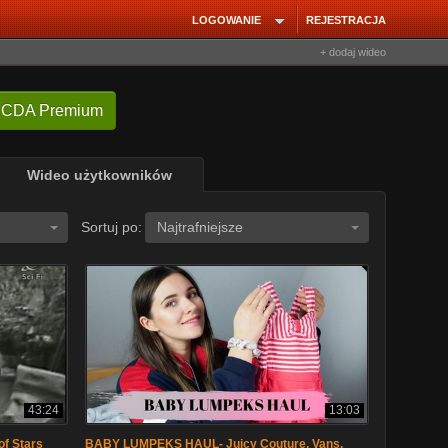
LOGOWANIE
REJESTRACJA
+ dodaj wideo
 CDA Premium
Wideo użytkowników
Sortuj po:
Najtrafniejsze
43:24
13:03
of Stars
BABY LUMPEKS HAUL- Juicy Couture, Vans,