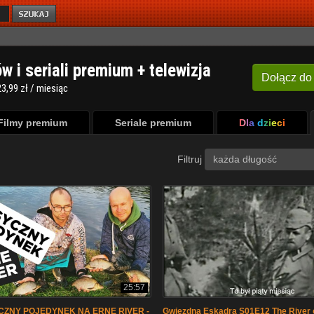
ów i seriali premium + telewizja
Dołącz
do
3,99 zł / miesiąc
Filmy premium
Seriale premium
Dla dzieci
Filtruj
każda długość
25:57
CZNY POJEDYNEK NA ERNE RIVER -
Gwiezdna Eskadra S01E12 The River 