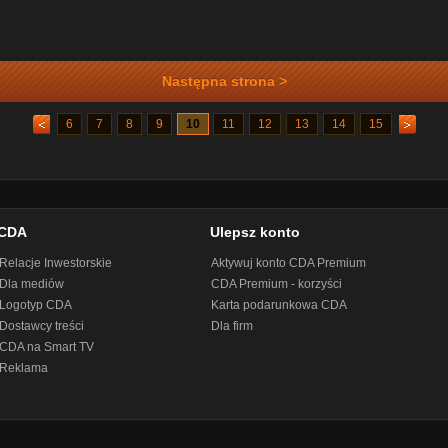
Następna strona >
6
7
8
9
10
11
12
13
14
15
CDA
Ulepsz konto
Relacje Inwestorskie
Aktywuj konto CDA Premium
Dla mediów
CDA Premium - korzyści
Logotyp CDA
Karta podarunkowa CDA
Dostawcy treści
Dla firm
CDA na Smart TV
Reklama