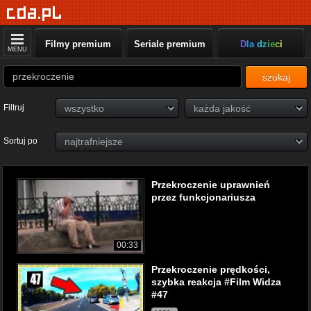
Filmy premium
Seriale premium
Dla dzieci
MENU
szukaj
Filtruj
Sortuj po
Przekroczenie uprawnień
przez funkcjonariusza
00:33
Przekroczenie prędkości,
szybka reakcja #Film Widza
#47