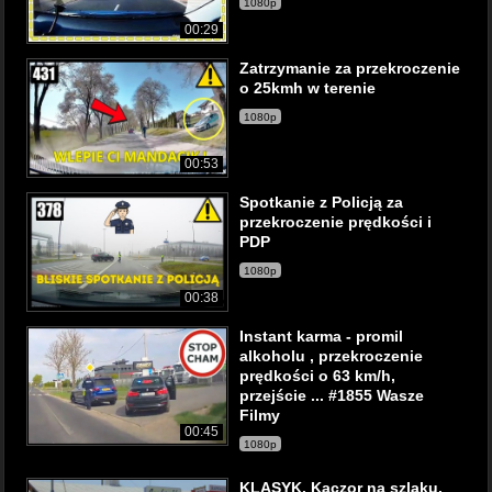
1080p
00:29
Zatrzymanie za przekroczenie
o 25kmh w terenie
1080p
00:53
Spotkanie z Policją za
przekroczenie prędkości i
PDP
1080p
00:38
Instant karma - promil
alkoholu , przekroczenie
prędkości o 63 km/h,
przejście ... #1855 Wasze
Filmy
00:45
1080p
KLASYK. Kaczor na szlaku.