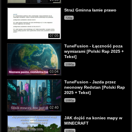
Straż Gminna łamie prawo
720p
07:05
TuneFusion - Łączność poza
wymiarami [Polski Rap 2025 +
Tekst]
1080p
03:04
TuneFusion - Jazda przez
neonowy Redstan [Polski Rap
2025 + Tekst]
1080p
02:40
JAK dojść na koniec mapy w
MINECRAFT
1080p