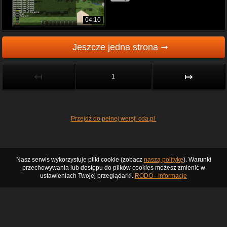
04:10
Jeszcze jedna strona ➞
↤
↦
1
Przejdź do pełnej wersji cda.pl
Nasz serwis wykorzystuje pliki cookie (zobacz
naszą politykę
). Warunki
przechowywania lub dostępu do plików cookies możesz zmienić w
ustawieniach Twojej przeglądarki.
RODO - Informacje