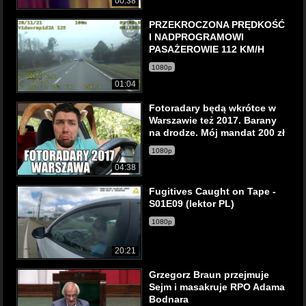
00:38
PRZEKROCZONA PRĘDKOŚĆ
I NADPROGRAMOWI
PASAŻEROWIE 112 KM/H
1080p
01:04
Fotoradary będą wkrótce w
Warszawie też 2017. Barany
na drodze. Mój mandat 200 zł
1080p
04:38
Fugitives Caught on Tape -
S01E09 (lektor PL)
1080p
20:21
Grzegorz Braun przejmuje
Sejm i masakruje RPO Adama
Bodnara