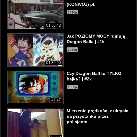
(KONWÓJ) pl.
1080p
01:50:42
Jak POZIOMY MOCY rujnują
Dragon Balla | #1k
1080p
01:30:00
Czy Dragon Ball to TYLKO
bajka? | #2k
1080p
47:47
Mierzenie prędkości z ukrycia
na przystanku przez
policjanta