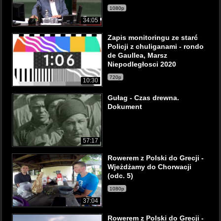
1080p
34:05
Zapis monitoringu ze starć
Policji z chuliganami - rondo
de Gaullea, Marsz
Niepodległosci 2020
720p
10:30
Gułag - Czas drewna.
Dokument
57:17
Rowerem z Polski do Grecji -
Wjeżdżamy do Chorwacji
(odc. 5)
1080p
37:04
Rowerem z Polski do Grecji -