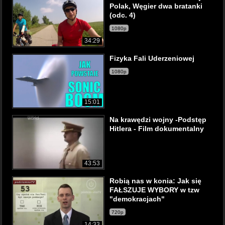
Polak, Węgier dwa bratanki
(odc. 4)
1080p
34:29
Fizyka Fali Uderzeniowej
1080p
15:01
Na krawędzi wojny -Podstęp
Hitlera - Film dokumentalny
43:53
Robią nas w konia: Jak się
FAŁSZUJE WYBORY w tzw
"demokracjach"
720p
14:33