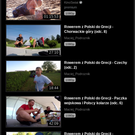
KinoSwiat
premium
1080p
01:15:53
Rowerem z Polski do Grecji -
Chorwackie góry (odc. 8)
Maciej_Podroznik
1080p
27:10
Rowerem z Polski do Grecji - Czechy
(odc. 2)
Maciej_Podroznik
1080p
18:44
Rowerem z Polski do Grecji - Paczka
wojskowa i Polscy kolarze (odc. 6)
Maciej_Podroznik
1080p
42:09
Rowerem z Polski do Grecji -