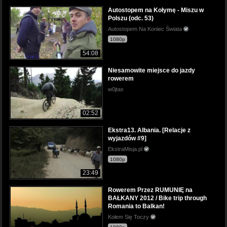
Autostopem na Kołymę - Miszu w
Polszu (odc. 53)
Autostopem Na Koniec Świata
1080p
54:08
Niesamowite miejsce do jazdy
rowerem
w0jtas
02:52
Ekstra13. Albania. [Relacje z
wyjazdów #9]
EkstraMisja.pl
1080p
23:49
Rowerem Przez RUMUNIĘ na
BAŁKANY 2012 / Bike trip through
Romania to Balkan!
Kołem Się Toczy