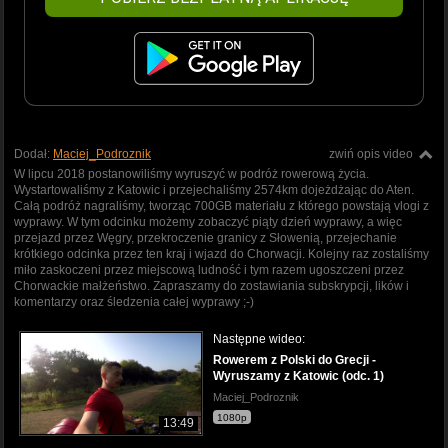
Dodał:
Maciej_Podroznik
zwiń opis video
W lipcu 2018 postanowiliśmy wyruszyć w podróż rowerową życia.
Wystartowaliśmy z Katowic i przejechaliśmy 2574km dojeżdżając do Aten.
Całą podróż nagraliśmy, tworząc 700GB materiału z którego powstają vlogi z
wyprawy. W tym odcinku możemy zobaczyć piąty dzień wyprawy, a więc
przejazd przez Węgry, przekroczenie granicy z Słowenią, przejechanie
krótkiego odcinka przez ten kraj i wjazd do Chorwacji. Kolejny raz zostaliśmy
miło zaskoczeni przez miejscową ludność i tym razem ugoszczeni przez
Chorwackie małżeństwo. Zapraszamy do zostawiania subskrypcji, lików i
komentarzy oraz śledzenia całej wyprawy ;-)
Następne wideo:
Rowerem z Polski do Grecji -
Wyruszamy z Katowic (odc. 1)
Maciej_Podroznik
1080p
13:49