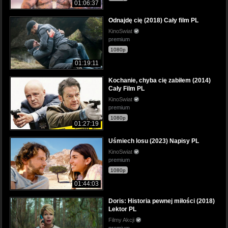
01:06:37
Odnajdę cię (2018) Cały film PL
KinoSwiat
premium
1080p
01:19:11
Kochanie, chyba cię zabiłem (2014)
Cały Film PL
KinoSwiat
premium
1080p
01:27:19
Uśmiech losu (2023) Napisy PL
KinoSwiat
premium
1080p
01:44:03
Doris: Historia pewnej miłości (2018)
Lektor PL
Filmy Akcji
premium