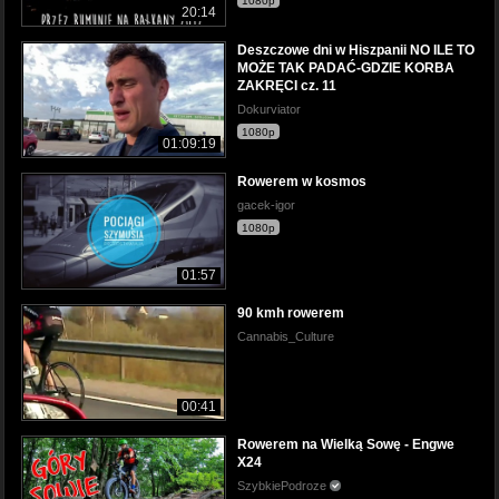
1080p
20:14
Deszczowe dni w Hiszpanii NO ILE TO
MOŻE TAK PADAĆ-GDZIE KORBA
ZAKRĘCI cz. 11
Dokurviator
1080p
01:09:19
Rowerem w kosmos
gacek-igor
1080p
01:57
90 kmh rowerem
Cannabis_Culture
00:41
Rowerem na Wielką Sowę - Engwe
X24
SzybkiePodroze