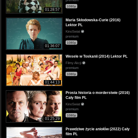
1080p
01:28:57
Maria Skłodowska-Curie (2016)
Lektor PL
KinoSwiat
premium
1080p
01:36:07
Wesele w Toskanii (2014) Lektor PL
Filmy Akcji
premium
1080p
01:44:13
Prosta historia o morderstwie (2016)
Cały film PL
KinoSwiat
premium
1080p
01:25:29
Prawdziwe życie aniołów (2022) Cały
film PL