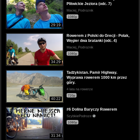
Plitwickie Jeziora (odc. 7)
Maciej_Podroznik
1080p
29:19
Rowerem z Polski do Grecji - Polak,
Węgier dwa bratanki (odc. 4)
Maciej_Podroznik
1080p
34:29
Tadżykistan. Pamir Highway.
Wyprawa rowerem 1000 km przez
góry.
4 lata na rowerze
720p
40:22
#6 Dolina Baryczy Rowerem
SzybkiePodroze
1080p
31:34