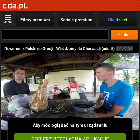
Filmy premium
Seriale premium
Dla dzieci
MENU
szukaj
Rowerem z Polski do Grecji - Wjeżdżamy do Chorwacji (odc. 5)
00:37:04
Aby móc oglądać na tym urządzeniu
POBIERZ BEZPŁATNĄ APLIKACJĘ