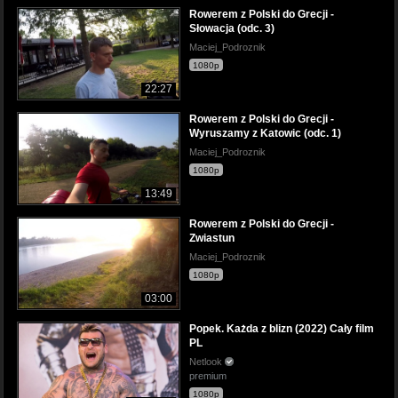
Rowerem z Polski do Grecji -
Słowacja (odc. 3)
Maciej_Podroznik
1080p
22:27
Rowerem z Polski do Grecji -
Wyruszamy z Katowic (odc. 1)
Maciej_Podroznik
1080p
13:49
Rowerem z Polski do Grecji -
Zwiastun
Maciej_Podroznik
1080p
03:00
Popek. Każda z blizn (2022) Cały film
PL
Netlook
premium
1080p