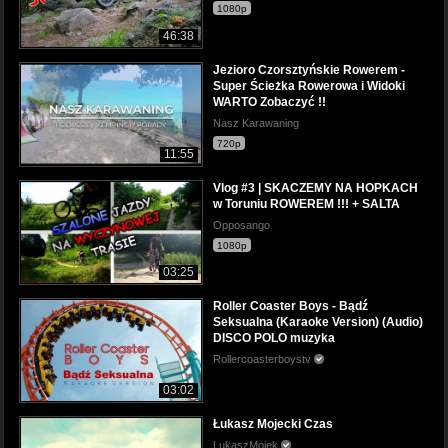
1080p
46:38
Jezioro Czorsztyńskie Rowerem -
Super Ścieżka Rowerowa i Widoki
WARTO Zobaczyć !!
Nasz Karawaning
720p
11:55
Vlog #3 | SKACZEMY NA HOPKACH
w Toruniu ROWEREM !!! + SALTA
Opposango
1080p
03:25
Roller Coaster Boys - Bądź
Seksualna (Karaoke Version) (Audio)
DISCO POLO muzyka
Rollercoasterboystv
03:02
Łukasz Mojecki Czas
LukaszMojek