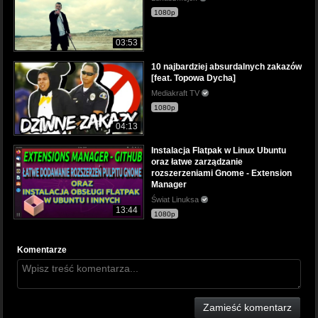
1080p
03:53
10 najbardziej absurdalnych zakazów
[feat. Topowa Dycha]
Mediakraft TV
1080p
04:13
Instalacja Flatpak w Linux Ubuntu
oraz łatwe zarządzanie
rozszerzeniami Gnome - Extension
Manager
Świat Linuksa
13:44
1080p
Komentarze
Zamieść komentarz