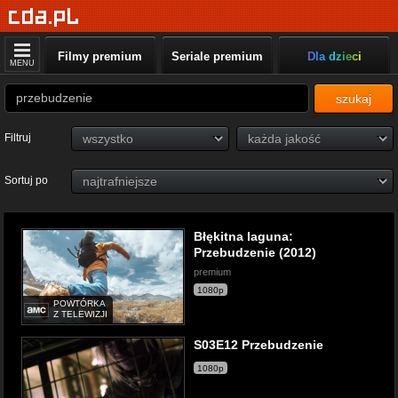
Filmy premium
Seriale premium
Dla dzieci
MENU
szukaj
Filtruj
Sortuj po
Błękitna laguna:
Przebudzenie (2012)
premium
1080p
POWTÓRKA
Z TELEWIZJI
S03E12 Przebudzenie
1080p