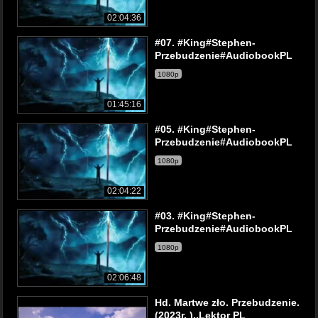
02:04:36
#07. #King#Stephen-
Przebudzenie#AudiobookPL
1080p
01:45:16
#05. #King#Stephen-
Przebudzenie#AudiobookPL
1080p
02:04:22
#03. #King#Stephen-
Przebudzenie#AudiobookPL
1080p
02:06:48
Hd. Martwe zło. Przebudzenie.
(2023r. )..Lektor PL