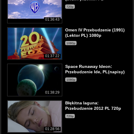
720p
01:36:43
Omen IV Przebudzenie (1991)
(Lektor PL) 1080p
1080p
01:37:22
Space Runaway Ideon:
Przebudzenie Ide, PL(napisy)
1080p
01:38:29
Błękitna laguna:
Przebudzenie 2012 PL 720p
720p
01:28:56