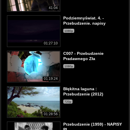
41:04
Podziemnyświat. 4. -
Przebudzenie. napisy
1080p
01:27:10
C007 - Przebudzenie
Pradawnego Zła
1080p
01:19:24
Błękitna laguna :
Przebudzenie (2012)
720p
01:28:56
Przebudzenie (1959) - NAPISY
PL