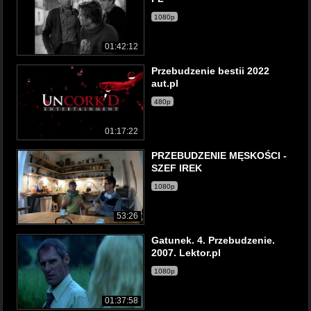
1080p
01:42:12
Przebudzenie bestii 2022
aut.pl
480p
01:17:22
PRZEBUDZENIE MĘSKOŚCI -
SZEF IREK
1080p
53:26
Gatunek. 4. Przebudzenie.
2007. Lektor.pl
1080p
01:37:58