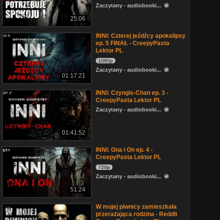
Zaczytany - audiobooki...
25:06
INNI: Czterej jeźdźcy apokalipsy
ep. 5 FINAŁ - CreepyPasta
Lektor PL
1080p
Zaczytany - audiobooki...
01:17:21
INNI: Czyngis-Chan ep. 3 -
CreepyPasta Lektor PL
Zaczytany - audiobooki...
01:41:52
INNI: Ona i On ep. 4 -
CreepyPasta Lektor PL
720p
Zaczytany - audiobooki...
51:24
W mojej piwnicy zamieszkała
przerażająca rodzina - Reddit