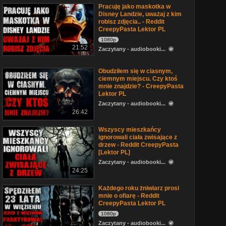
Pracuję jako maskotka w
Disney Landzie, uważaj z kim
robisz zdjęcia.. - Reddit
CreepyPasta Lektor PL
1080p
21:52
Zaczytany - audiobooki...
Obudziłem się w ciasnym,
ciemnym miejscu. Czy ktoś
mnie znajdzie? - CreepyPasta
Lektor PL
Zaczytany - audiobooki...
26:42
Wszyscy mieszkańcy
ignorowali ciała zwisające z
drzew - Reddit CreepyPasta
[Lektor PL]
Zaczytany - audiobooki...
24:25
Każdego roku żniwiarz prosi
mnie o ofiarę - Reddit
CreepyPasta Lektor PL
1080p
Zaczytany - audiobooki...