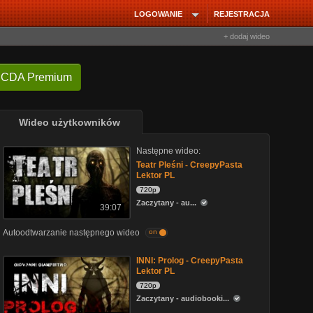
LOGOWANIE
REJESTRACJA
+ dodaj wideo
 CDA Premium
Wideo użytkowników
Następne wideo:
Teatr Pleśni - CreepyPasta
Lektor PL
720p
Zaczytany - au...
39:07
Autoodtwarzanie następnego wideo
on
INNI: Prolog - CreepyPasta
Lektor PL
720p
Zaczytany - audiobooki...