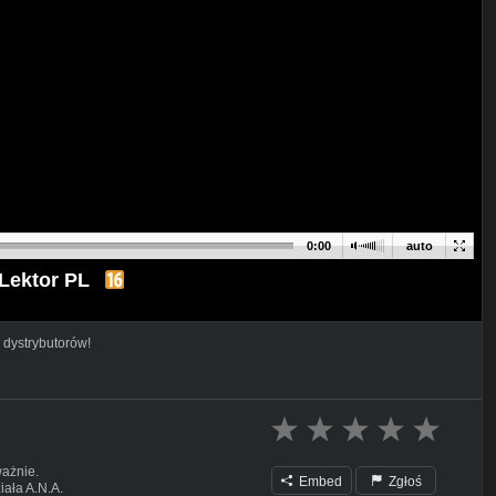
0:00
auto
Lektor PL
 dystrybutorów!
ważnie.
Embed
Zgłoś
iała A.N.A.