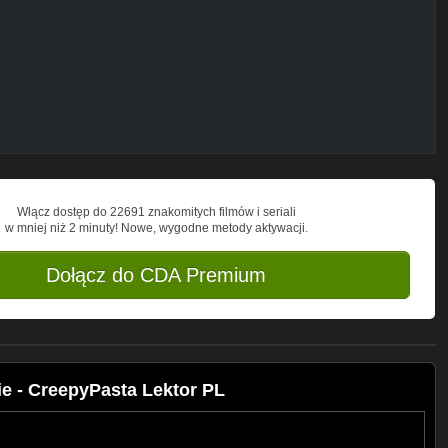
ku Ludzkości)
ki
aczytany/
Włącz dostęp do 22691 znakomitych filmów i seriali
w mniej niż 2 minuty! Nowe, wygodne metody aktywacji.
Dołącz do CDA Premium
 - CreepyPasta Lektor PL