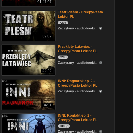
01:47:07
Teatr Pleśni - CreepyPasta
Lektor PL
720p
Zaczytany - audiobooki...
39:07
Przeklęty Latawiec -
CreepyPasta Lektor PL
720p
Zaczytany - audiobooki...
59:46
INNI: Ragnarok ep. 2 -
CreepyPasta Lektor PL
Zaczytany - audiobooki...
34:11
INNI: Kontakt ep. 1 -
CreepyPasta Lektor PL
1080p
Zaczytany - audiobooki...