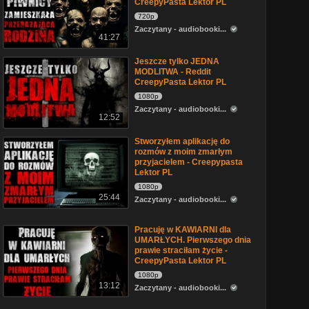
CreepyPasta Lektor PL
720p
Zaczytany - audiobooki...
41:27
Jeszcze tylko JEDNA
MODLITWA - Reddit
CreepyPasta Lektor PL
1080p
Zaczytany - audiobooki...
12:52
Stworzyłem aplikację do
rozmów z moim zmarłym
przyjacielem - Creepypasta
Lektor PL
1080p
25:44
Zaczytany - audiobooki...
Pracuję w KAWIARNI dla
UMARŁYCH. Pierwszego dnia
prawie straciłam życie -
CreepyPasta Lektor PL
1080p
13:12
Zaczytany - audiobooki...