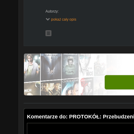
Autorzy:
Krzysztof Rypuła (Sprawdź jego książkę: Kroniki Upad
pokaż cały opis
Nautil Niemy
Opracowanie: Piotr Czaplicki
Discord:
https://discord.gg/ntv8zVd
Fanpage:
https://www.facebook.com/Zaczytany.czaplic
Instagram:
https://www.instagram.com/czaplicki_vel_z
-------------------------------------------
Music by Karl Casey @White Bat Audio
Licensed under Creative Commons Attribution 3.0
https://creativecommons.org/licenses/by/3.0/
Komentarze do: PROTOKÓŁ: Przebudzenie