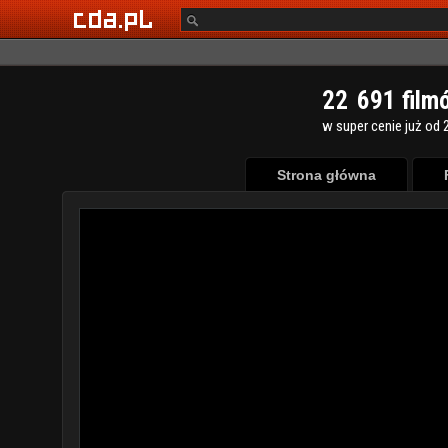
2
2
6
9
1
film
w super cenie już od 2
Strona główna