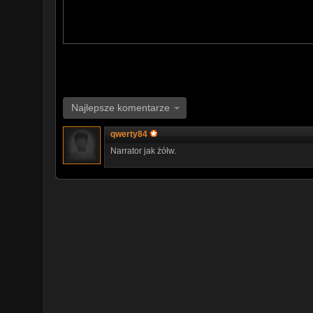
Najlepsze komentarze
qwerty84
Narrator jak żółw.