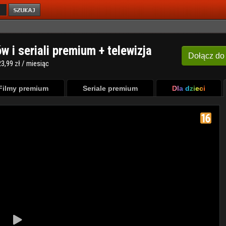
ów i seriali premium + telewizja
Dołącz
do
3,99 zł / miesiąc
Filmy premium
Seriale premium
Dla dzieci