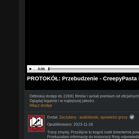
0:00
PROTOKÓŁ: Przebudzenie - CreepyPasta 
Odblokuj dostęp do 22691 filmów i seriali premium od oficjalnych
Oglądaj legalnie i w najlepszej jakości.
Włącz dostęp
Dodał:
Zaczytany - audiobooki, opowieści grozy
Opublikowano: 2023-11-26
Tracę zmysły. Przyślijcie tu kogoś rzekł śmiertelnie po
Przekazałam informację do korporacji Ring odpowiedz