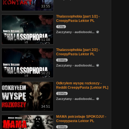
33:55
Thalassophobia [part 1/2] -
CreepyPasta Lektor PL
720p
Zaczytany - audiobooki...
51:08
Thalassophobia [part 2/2] -
CreepyPasta Lektor PL
1080p
Zaczytany - audiobooki...
50:21
Odkryłem wyspę rozkoszy -
Reddit CreepyPasta [Lektor PL]
1080p
Zaczytany - audiobooki...
34:51
MAMA potrzebuje SPOKOJU! -
Creepypasta Lektor PL
1080p